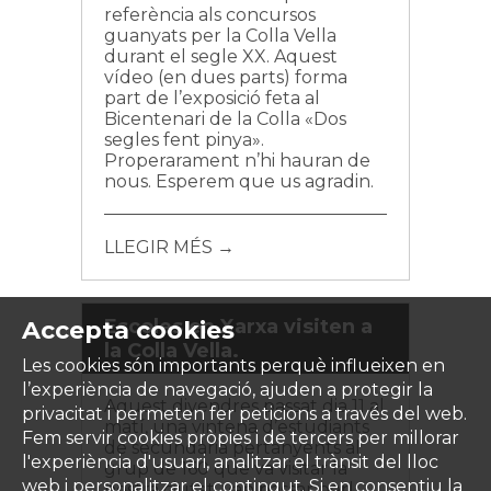
referència als concursos
guanyats per la Colla Vella
durant el segle XX. Aquest
vídeo (en dues parts) forma
part de l’exposició feta al
Bicentenari de la Colla «Dos
segles fent pinya».
Properarament n’hi hauran de
nous. Esperem que us agradin.
LLEGIR MÉS →
Escoles en Xarxa visiten a
Accepta cookies
la Colla Vella.
Les cookies són importants perquè influeixen en
l’experiència de navegació, ajuden a protegir la
Aquest divendres passat dia 11 al
privacitat i permeten fer peticions a través del web.
matí, una vintena d’estudiants
Fem servir cookies pròpies i de tercers per millorar
de secundària pertanyents al
l'experiència d'usuari, analitzar el trànsit del lloc
grup de 160 que va visitar la
web i personalitzar el contingut. Si en consentiu la
nostra ciutat, van passar perl