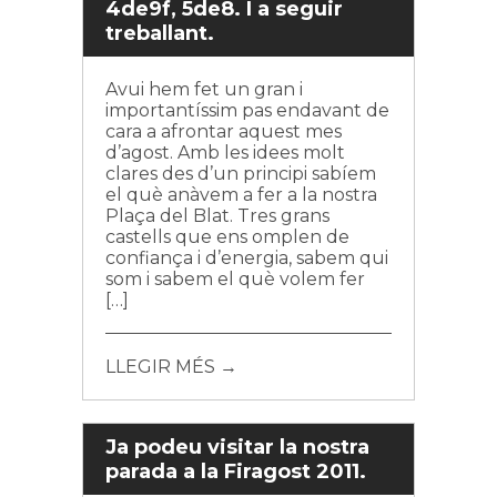
4de9f, 5de8. I a seguir
treballant.
Avui hem fet un gran i
importantíssim pas endavant de
cara a afrontar aquest mes
d’agost. Amb les idees molt
clares des d’un principi sabíem
el què anàvem a fer a la nostra
Plaça del Blat. Tres grans
castells que ens omplen de
confiança i d’energia, sabem qui
som i sabem el què volem fer
[…]
LLEGIR MÉS →
Ja podeu visitar la nostra
parada a la Firagost 2011.