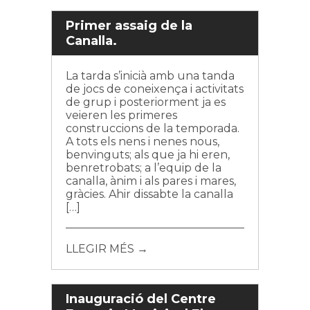
Primer assaig de la
Canalla.
La tarda s’inicià amb una tanda
de jocs de coneixença i activitats
de grup i posteriorment ja es
veieren les primeres
construccions de la temporada.
A tots els nens i nenes nous,
benvinguts; als que ja hi eren,
benretrobats; a l’equip de la
canalla, ànim i als pares i mares,
gràcies. Ahir dissabte la canalla
[…]
LLEGIR MÉS →
Inauguració del Centre