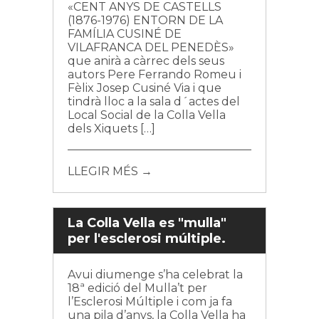
«CENT ANYS DE CASTELLS
(1876-1976) ENTORN DE LA
FAMÍLIA CUSINÉ DE
VILAFRANCA DEL PENEDÈS»
que anirà a càrrec dels seus
autors Pere Ferrando Romeu i
Fèlix Josep Cusiné Via i que
tindrà lloc a la sala d´actes del
Local Social de la Colla Vella
dels Xiquets […]
LLEGIR MÉS →
La Colla Vella es "mulla"
per l'esclerosi múltiple.
Avui diumenge s’ha celebrat la
18ª edició del Mulla’t per
l’Esclerosi Múltiple i com ja fa
una pila d’anys, la Colla Vella ha