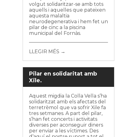
volgut solidaritzar-se amb tots
aquells i aquelles que pateixen
aquesta malaltia
neurodegenerativa i hem fet un
pilar de cinc a la piscina
municipal del Fornàs.
LLEGIR MÉS →
Pilar en solidaritat amb
Xile.
Aquest migdia la Colla Vella s’ha
solidaritzat amb els afectats del
terretrèmol que va sofrir Xile fa
tres setmanes. A part del pilar,
s’han fet concerts i activitats
diverses per aconseguir diners
per enviar a les víctimes. Des
d’aquí el nostre suport a tot el