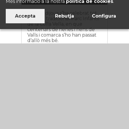
Més informació a la nostra
política de cookies
.
Aquest dijous s’ha celebrat tot
Accepta
Rebutja
Configura
el dia el tradicional Parc Infantil
de la Colla Vella, en que
centenars de nenes i nens de
Valls i comarca s’ho han passat
d’allò més bé.
LLEGIR MÉS →
Festes de la Colla en
imatges.
El diumenge a la tarda es
celebraren els diferents partits
de futbol a les instal·lacions del
vilar. I el dissabte a la nit va tenir
lloc el sopar, preparat
perfectament per «L’Equip d’en