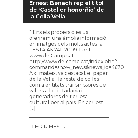
Ernest Benach rep el títol
de ‘Casteller honorífic’ de
la Colla Vella
* Ens els propers dies us
oferirem una àmplia informació
en imatges dels molts actes la
FESTA ANYAL 2009. Font:
www.delCamp.cat
http://www.delcamp.cat/index.php?
command=show_news&news_id=4670
Així mateix, va destacat el paper
de la Vella i la resta de colles
com a entitats transmissores de
valors a la ciutadania i
generadores de riquesa
cultural per al país. En aquest
[…]
LLEGIR MÉS →