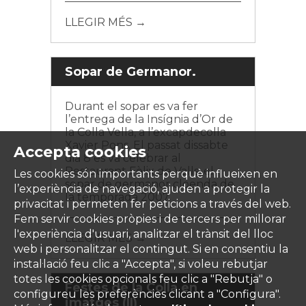
LLEGIR MÉS →
Sopar de Germanor.
Durant el sopar es va fer
l’entrega de la Insígnia d’Or de
la Colla Vella, a l’excapdecolla
Xavier Pons. El passat dissabte
Accepta cookies
dia 8 es va celebrar al
Restaurant Fèlix de Valls, el
Les cookies són importants perquè influeixen en
sopar de germanor cloenda de
l’experiència de navegació, ajuden a protegir la
la temporada 2007.
privacitat i permeten fer peticions a través del web.
Fem servir cookies pròpies i de tercers per millorar
l'experiència d'usuari, analitzar el trànsit del lloc
LLEGIR MÉS →
web i personalitzar el contingut. Si en consentiu la
instal·lació feu clic a "Accepta", si voleu rebutjar
totes les cookies opcionals feu clic a "Rebutja" o
Festes de la Colla en
configureu les preferències clicant a "Configura".
imatges (II)