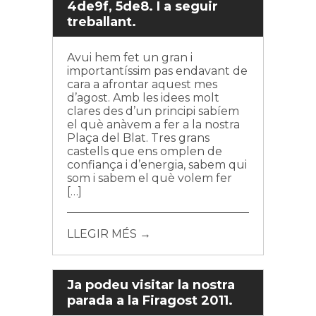
4de9f, 5de8. I a seguir
treballant.
Avui hem fet un gran i
importantíssim pas endavant de
cara a afrontar aquest mes
d’agost. Amb les idees molt
clares des d’un principi sabíem
el què anàvem a fer a la nostra
Plaça del Blat. Tres grans
castells que ens omplen de
confiança i d’energia, sabem qui
som i sabem el què volem fer
[…]
LLEGIR MÉS →
Ja podeu visitar la nostra
parada a la Firagost 2011.