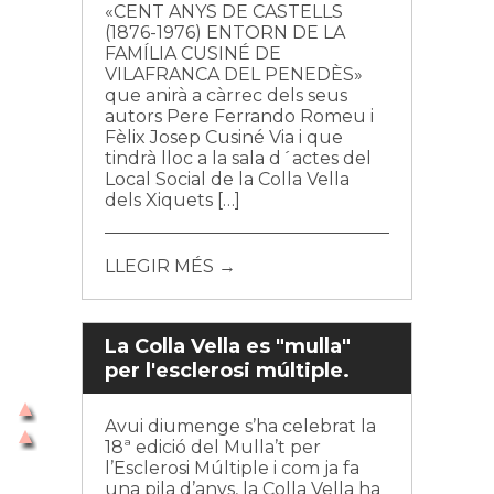
«CENT ANYS DE CASTELLS
(1876-1976) ENTORN DE LA
FAMÍLIA CUSINÉ DE
VILAFRANCA DEL PENEDÈS»
que anirà a càrrec dels seus
autors Pere Ferrando Romeu i
Fèlix Josep Cusiné Via i que
tindrà lloc a la sala d´actes del
Local Social de la Colla Vella
dels Xiquets […]
LLEGIR MÉS →
La Colla Vella es "mulla"
per l'esclerosi múltiple.
Avui diumenge s’ha celebrat la
18ª edició del Mulla’t per
l’Esclerosi Múltiple i com ja fa
una pila d’anys, la Colla Vella ha