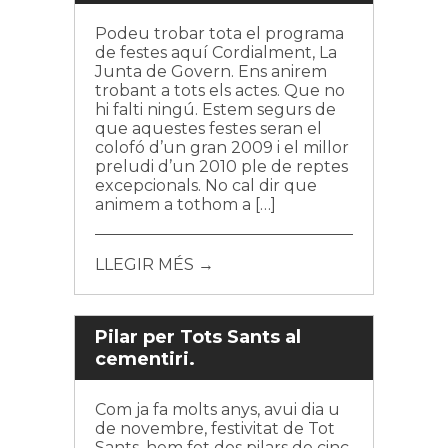
Podeu trobar tota el programa
de festes aquí Cordialment, La
Junta de Govern. Ens anirem
trobant a tots els actes. Que no
hi falti ningú. Estem segurs de
que aquestes festes seran el
colofó d’un gran 2009 i el millor
preludi d’un 2010 ple de reptes
excepcionals. No cal dir que
animem a tothom a […]
LLEGIR MÉS →
Pilar per Tots Sants al
cementiri.
Com ja fa molts anys, avui dia u
de novembre, festivitat de Tot
Sants, hem fet dos pilars de cinc