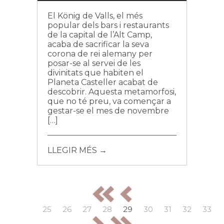
El König de Valls, el més
popular dels bars i restaurants
de la capital de l’Alt Camp,
acaba de sacrificar la seva
corona de rei alemany per
posar-se al servei de les
divinitats que habiten el
Planeta Casteller acabat de
descobrir. Aquesta metamorfosi,
que no té preu, va començar a
gestar-se el mes de novembre
[…]
LLEGIR MÉS →
25
26
27
28
29
30
31
32
33