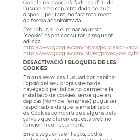
Google no associarà l’adreça d’ IP de
l’usuari amb cap altra dada de què
disposi, i, per tant, ho farà totalment
de forma anonimitzada.
Per rebutjar o eliminar aquesta
“cookie” es pot consultar la següent
adreça:
http://www.google.com/intl/ca/policies/privacy/
http://www.google.com/intl/en/privacypolicy.h
DESACTIVACIÓ I BLOQUEIG DE LES
COOKIES
En qualsevol cas, l’usuari pot habilitar
l’opció del seu propi sistema de
navegació per tal de no permetre la
instal·lació de cookies; sense que en
cap cas (Nom de l’empresa) pugui ser
responsable de que la inhabilitació
de Cookies comporti que alguns dels
serveis que ofereix aquesta web no
funcionin correctament.
En els següents enllaços, podrà
trobar instruccions que l’ajudaran a