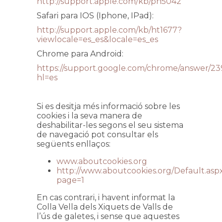
http://support.apple.com/kb/ph5042
Safari para IOS (Iphone, IPad):
http://support.apple.com/kb/ht1677?
viewlocale=es_es&locale=es_es
Chrome para Android:
https://support.google.com/chrome/answer/23
hl=es
Si es desitja més informació sobre les
cookies i la seva manera de
deshabilitar-les segons el seu sistema
de navegació pot consultar els
següents enllaços:
www.aboutcookies.org
http://www.aboutcookies.org/Default.asp
page=1
En cas contrari, i havent informat la
Colla Vella dels Xiquets de Valls de
l’ús de galetes, i sense que aquestes