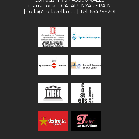
(Tarragona) | CATALUNYA - SPAIN
| colla@collavella.cat | Tel. 654396201