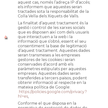
aquest cas, només l’adreça IP d’accés;
els informem que aquestes seran
tractades sota la responsabilitat de la
Colla Vella dels Xiquets de Valls.
La finalitat d’aquest tractament és la
gestió i control de les xarxes socials
que es disposen així com dels usuaris
que interactuen a la web i la
informació que s’obté, essent el seu
consentiment la base de legitimació
d’aquest tractament. Aquestes dades
seran transmeses a les empreses
gestores de les cookies i seran
conservades d’acord amb els
paràmetres estipulats per aquestes
empreses. Aquestes dades seran
transferides a tercers països, podent
obtenir informació al respecte en la
mateixa política de Google:
https://policies.google.com/privacy?
hl=es
.
Conforme el que disposa en la
normativa de protecció de dades de