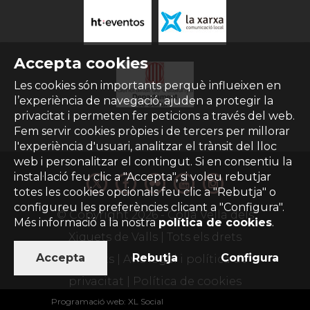
Accepta cookies
Les cookies són importants perquè influeixen en
l’experiència de navegació, ajuden a protegir la
privacitat i permeten fer peticions a través del web.
Fem servir cookies pròpies i de tercers per millorar
l'experiència d'usuari, analitzar el trànsit del lloc
web i personalitzar el contingut. Si en consentiu la
instal·lació feu clic a "Accepta", si voleu rebutjar
totes les cookies opcionals feu clic a "Rebutja" o
configureu les preferències clicant a "Configura".
© Copyright
2026
- Colla Vella dels
Més informació a la nostra
política de cookies
.
Xiquets de Valls | Tots els drets
Accepta
Rebutja
Configura
reservats |
Avís legal i política de
privacitat
|
Política de cookies
Programació web
:
XL Social