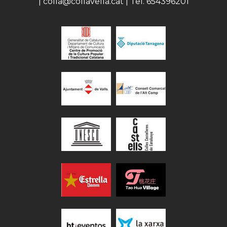
| colla@collavella.cat | Tel. 654396201