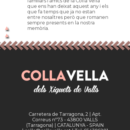
familiars i amics de la Colla Vella
que ens han deixat aquest any i els
que fa temps que ja no estan
entre nosaltres però que romanen
sempre presents en la nostra
memòria.
Carretera de Tarragona, 2 | Apt.
Correus nº73 - 43800 VALLS
(Tarragona) | CATALUNYA - SPAIN