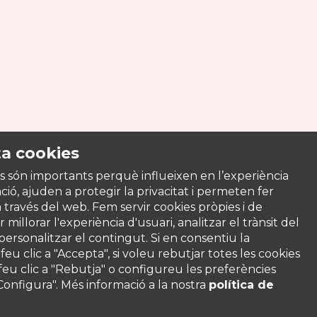
a cookies
s són importants perquè influeixen en l’experiència
ió, ajuden a protegir la privacitat i permeten fer
a través del web. Fem servir cookies pròpies i de
 millorar l'experiència d'usuari, analitzar el trànsit del
 personalitzar el contingut. Si en consentiu la
ó feu clic a "Accepta", si voleu rebutjar totes les cookies
feu clic a "Rebutja" o configureu les preferències
"Configura". Més informació a la nostra
política de