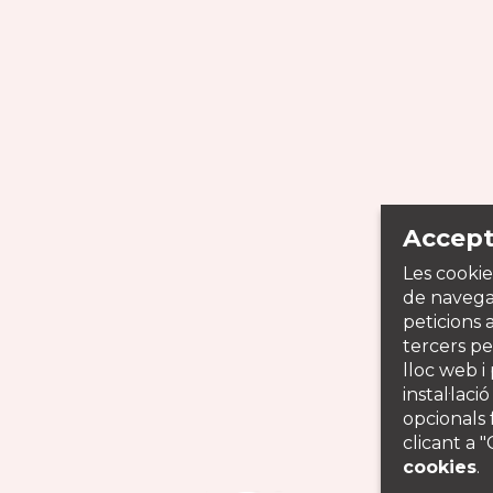
Accept
Les cookie
de navegac
peticions 
tercers per
lloc web i
instal·laci
opcionals 
clicant a 
cookies
.