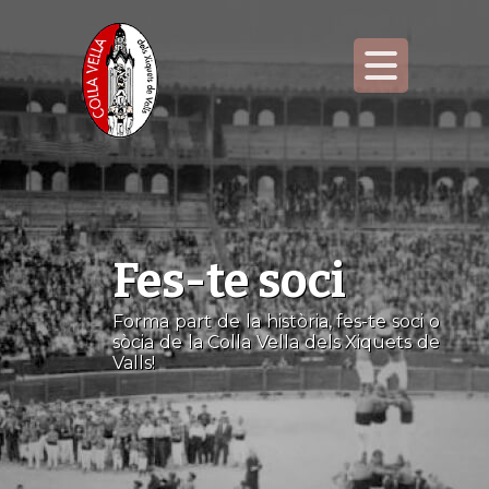
Fes-te soci
Forma part de la història, fes-te soci o
sòcia de la Colla Vella dels Xiquets de
Valls!