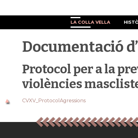
LA COLLA VELLA
HIST
Documentació d’
Protocol per a la pr
violències masclist
CVXV_ProtocolAgressions