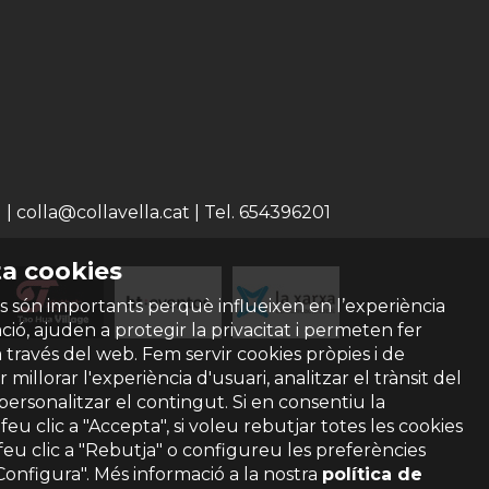
 colla@collavella.cat | Tel. 654396201
a cookies
s són importants perquè influeixen en l’experiència
ió, ajuden a protegir la privacitat i permeten fer
a través del web. Fem servir cookies pròpies i de
 millorar l'experiència d'usuari, analitzar el trànsit del
 personalitzar el contingut. Si en consentiu la
ó feu clic a "Accepta", si voleu rebutjar totes les cookies
feu clic a "Rebutja" o configureu les preferències
"Configura". Més informació a la nostra
política de