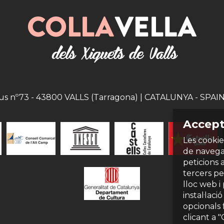
eus nº73 - 43800 VALLS (Tarragona) | CATALUNYA - SPAIN |
Accept
Les cookie
de navegac
peticions 
tercers per
lloc web i
instal·laci
opcionals 
clicant a 