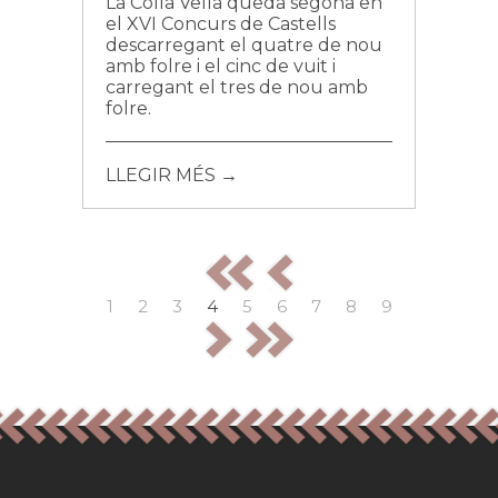
La Colla Vella queda segona en
el XVI Concurs de Castells
descarregant el quatre de nou
amb folre i el cinc de vuit i
carregant el tres de nou amb
folre.
LLEGIR MÉS →
1
2
3
4
5
6
7
8
9