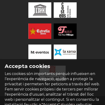
Accepta cookies
Les cookies són importants perquè influeixen en
l’experiència de navegació, ajuden a protegir la
privacitat i permeten fer peticions a través del web.
Fem servir cookies pròpies i de tercers per millorar
l'experiència d'usuari, analitzar el trànsit del lloc
web i personalitzar el contingut. Si en consentiu la
instal·lació feu clic a "Accepta", si voleu rebutjar