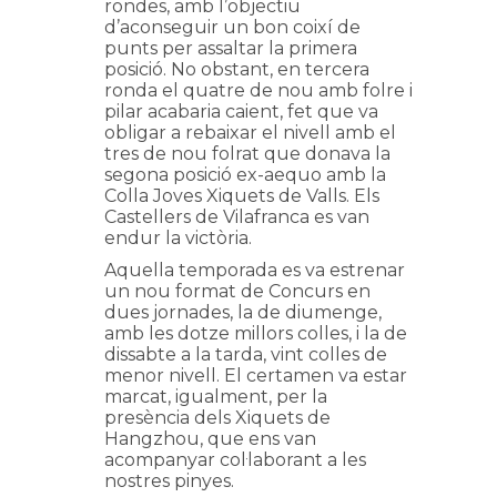
rondes, amb l’objectiu
d’aconseguir un bon coixí de
punts per assaltar la primera
posició. No obstant, en tercera
ronda el quatre de nou amb folre i
pilar acabaria caient, fet que va
obligar a rebaixar el nivell amb el
tres de nou folrat que donava la
segona posició ex-aequo amb la
Colla Joves Xiquets de Valls. Els
Castellers de Vilafranca es van
endur la victòria.
Aquella temporada es va estrenar
un nou format de Concurs en
dues jornades, la de diumenge,
amb les dotze millors colles, i la de
dissabte a la tarda, vint colles de
menor nivell. El certamen va estar
marcat, igualment, per la
presència dels Xiquets de
Hangzhou, que ens van
acompanyar col·laborant a les
nostres pinyes.