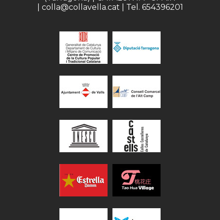
| colla@collavella.cat | Tel. 654396201