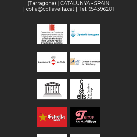
(Tarragona) | CATALUNYA - SPAIN
| colla@collavella.cat | Tel. 654396201