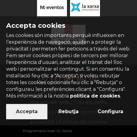
Accepta cookies
Les cookies són importants perquè influeixen en
l’experiència de navegació, ajuden a protegir la
privacitat i permeten fer peticions a través del web.
Fem servir cookies pròpies i de tercers per millorar
l'experiència d'usuari, analitzar el trànsit del lloc
web i personalitzar el contingut. Si en consentiu la
instal·lació feu clic a "Accepta", si voleu rebutjar
totes les cookies opcionals feu clic a "Rebutja" o
configureu les preferències clicant a "Configura".
© Copyright
2026
- Colla Vella dels
Més informació a la nostra
política de cookies
.
Xiquets de Valls | Tots els drets
Accepta
Rebutja
Configura
reservats |
Avís legal i política de
privacitat
|
Política de cookies
Programació web
:
XL Social