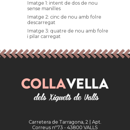
Imatge 1: intent de dos de nou
sense manilles
Imatge 2: cinc de nou amb folre
descarregat
Imatge 3: quatre de nou amb folre
i pilar carregat
Carretera de Tarragona, 2 | Apt.
Correus nº73 - 43800 VALLS