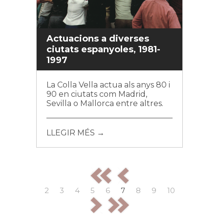
Actuacions a diverses
ciutats espanyoles, 1981-
1997
La Colla Vella actua als anys 80 i
90 en ciutats com Madrid,
Sevilla o Mallorca entre altres.
LLEGIR MÉS →
2
3
4
5
6
7
8
9
10