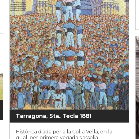
Tarragona, Sta. Tecla 1881
Històrica diada per a la Colla Vella, en la
qual, per primera vegada s'assolia