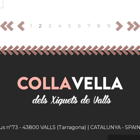
1
2
3
4
5
6
7
8
9
eus nº73 - 43800 VALLS (Tarragona) | CATALUNYA - SPAIN |