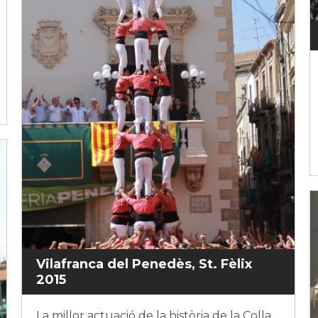
Vilafranca del Penedès, St. Fèlix
2015
La millor actuació de la història de la Colla