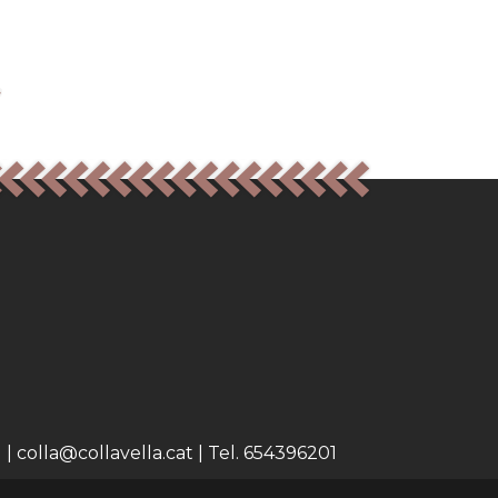
 colla@collavella.cat | Tel. 654396201