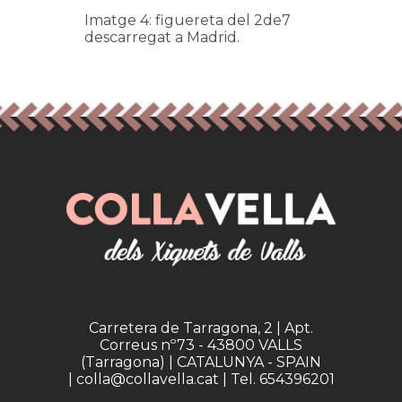
Imatge 4: figuereta del 2de7
descarregat a Madrid.
Carretera de Tarragona, 2 | Apt.
Correus nº73 - 43800 VALLS
(Tarragona) | CATALUNYA - SPAIN
| colla@collavella.cat | Tel. 654396201