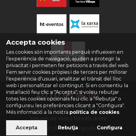
Accepta cookies
Les cookies són importants perquè influeixen en
l’experiència de navegació, ajuden a protegir la
privacitat i permeten fer peticions a través del web.
Fem servir cookies pròpies i de tercers per millorar
l'experiència d'usuari, analitzar el trànsit del lloc
web i personalitzar el contingut. Si en consentiu la
instal·lació feu clic a "Accepta", si voleu rebutjar
totes les cookies opcionals feu clic a "Rebutja" o
configureu les preferències clicant a "Configura".
© Copyright
2026
- Colla Vella dels
Més informació a la nostra
política de cookies
.
Xiquets de Valls | Tots els drets
Accepta
Rebutja
Configura
reservats |
Avís legal i política de