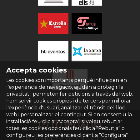
Accepta cookies
Les cookies són importants perquè influeixen en
l’experiència de navegació, ajuden a protegir la
privacitat i permeten fer peticions a través del web.
Fem servir cookies pròpies i de tercers per millorar
l'experiència d'usuari, analitzar el trànsit del lloc
web i personalitzar el contingut. Si en consentiu la
instal·lació feu clic a "Accepta", si voleu rebutjar
totes les cookies opcionals feu clic a "Rebutja" o
configureu les preferències clicant a "Configura".
© Copyright
2026
- Colla Vella dels