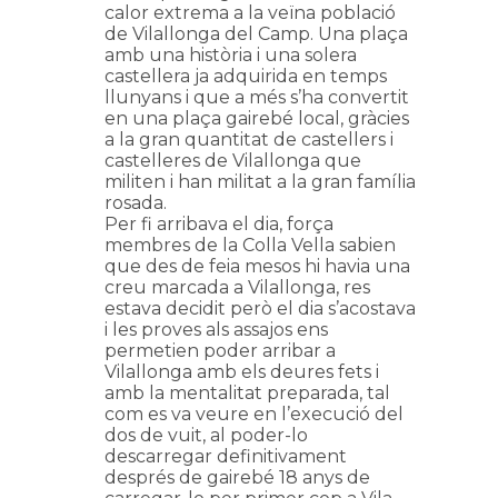
calor extrema a la veïna població
de Vilallonga del Camp. Una plaça
amb una història i una solera
castellera ja adquirida en temps
llunyans i que a més s’ha convertit
en una plaça gairebé local, gràcies
a la gran quantitat de castellers i
castelleres de Vilallonga que
militen i han militat a la gran família
rosada.
Per fi arribava el dia, força
membres de la Colla Vella sabien
que des de feia mesos hi havia una
creu marcada a Vilallonga, res
estava decidit però el dia s’acostava
i les proves als assajos ens
permetien poder arribar a
Vilallonga amb els deures fets i
amb la mentalitat preparada, tal
com es va veure en l’execució del
dos de vuit, al poder-lo
descarregar definitivament
després de gairebé 18 anys de