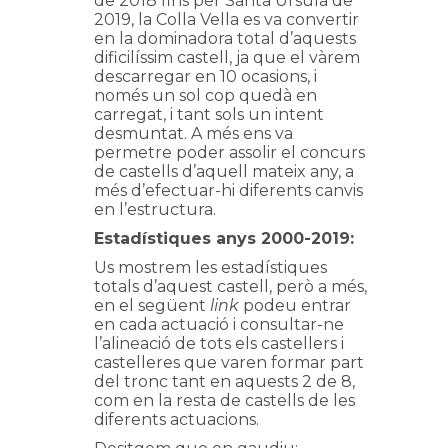
de 2018 fins per Santa Úrsula de
2019, la Colla Vella es va convertir
en la dominadora total d’aquests
dificilíssim castell, ja que el vàrem
descarregar en 10 ocasions, i
només un sol cop quedà en
carregat, i tant sols un intent
desmuntat. A més ens va
permetre poder assolir el concurs
de castells d’aquell mateix any, a
més d’efectuar-hi diferents canvis
en l’estructura.
Estadístiques anys 2000-2019:
Us mostrem les estadístiques
totals d’aquest castell, però a més,
en el següent
link
podeu entrar
en cada actuació i consultar-ne
l’alineació de tots els castellers i
castelleres que varen formar part
del tronc tant en aquests 2 de 8,
com en la resta de castells de les
diferents actuacions.