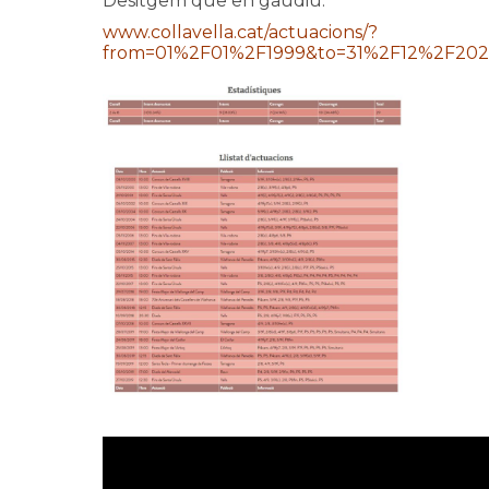
Desitgem que en gaudiu:
www.collavella.cat/actuacions/?
from=01%2F01%2F1999&to=31%2F12%2F2021&