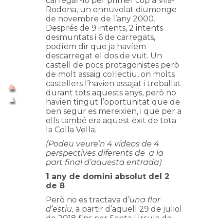
carregar-lo per primer cop a Vila-
Rodona, un ennuvolat diumenge
de novembre de l’any 2000.
Després de 9 intents, 2 intents
desmuntats i 6 de carregats,
podíem dir que ja havíem
descarregat el dos de vuit. Un
castell de pocs protagonistes però
de molt assaig col·lectiu, on molts
castellers l’havien assajat i treballat
durant tots aquests anys, però no
havien tingut l’oportunitat que de
ben segur es mereixien, i que per a
ells també era aquest èxit de tota
la Colla Vella.
(Podeu veure’n 4 vídeos de 4
perspectives diferents de a la
part final d’aquesta entrada)
1 any de domini absolut del 2
de 8
Però no es tractava d’
una flor
d’estiu
, a partir d’aquell 29 de juliol