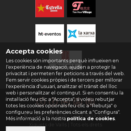
Accepta cookies
Les cookies són importants perquè influeixen en
l’experiència de navegació, ajuden a protegir la
privacitat i permeten fer peticions a través del web.
Fem servir cookies pròpies i de tercers per millorar
l'experiència d'usuari, analitzar el trànsit del lloc
web i personalitzar el contingut. Si en consentiu la
instal·lació feu clic a "Accepta", si voleu rebutjar
totes les cookies opcionals feu clic a "Rebutja" o
configureu les preferències clicant a "Configura".
© Copyright
2026
- Colla Vella dels
Més informació a la nostra
política de cookies
.
Xiquets de Valls | Tots els drets