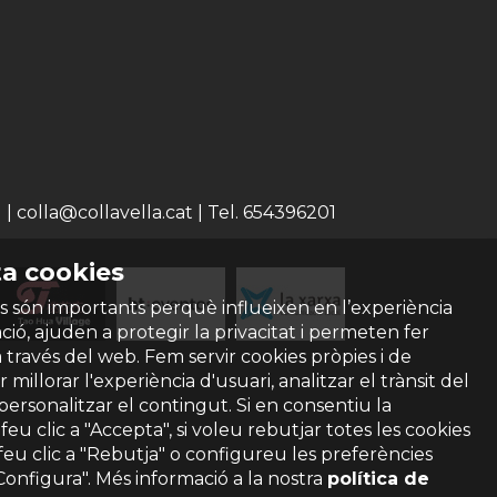
 colla@collavella.cat | Tel. 654396201
a cookies
s són importants perquè influeixen en l’experiència
ió, ajuden a protegir la privacitat i permeten fer
a través del web. Fem servir cookies pròpies i de
 millorar l'experiència d'usuari, analitzar el trànsit del
 personalitzar el contingut. Si en consentiu la
ó feu clic a "Accepta", si voleu rebutjar totes les cookies
feu clic a "Rebutja" o configureu les preferències
"Configura". Més informació a la nostra
política de