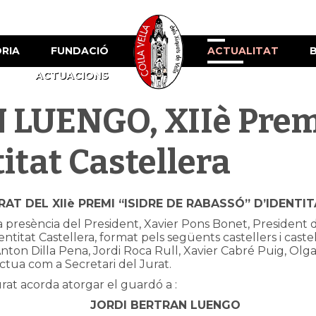
ÒRIA
FUNDACIÓ
ACTUALITAT
ACTUACIONS
LUENGO, XIIè Premi
itat Castellera
RAT DEL XIIè PREMI “ISIDRE DE RABASSÓ” D’IDENTI
presència del President, Xavier Pons Bonet, President de 
ntitat Castellera, format pels següents castellers i castel
nton Dilla Pena, Jordi Roca Rull, Xavier Cabré Puig, Olg
ctua com a Secretari del Jurat.
rat acorda atorgar el guardó a :
JORDI BERTRAN LUENGO