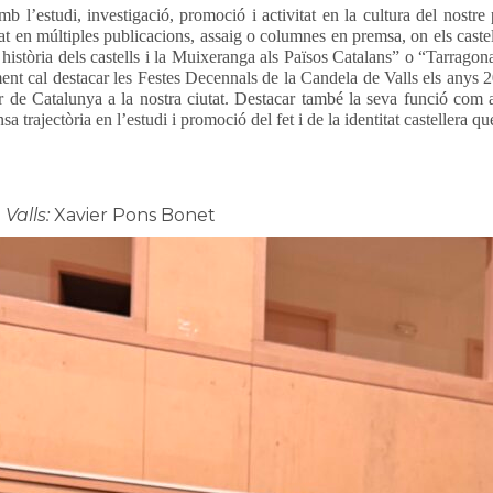
b l’estudi, investigació, promoció i activitat en la cultura del nostr
t en múltiples publicacions, assaig o columnes en premsa, on els castell
 història dels castells i la Muixeranga als Països Catalans” o “Tarragon
ialment cal destacar les Festes Decennals de la Candela de Valls els anys
de Catalunya a la nostra ciutat. Destacar també la seva funció com a “c
a trajectòria en l’estudi i promoció del fet i de la identitat castellera 
Valls:
Xavier Pons Bonet