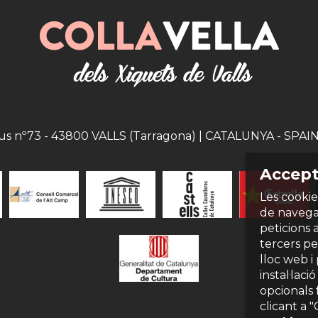
eus nº73 - 43800 VALLS (Tarragona) | CATALUNYA - SPAIN |
Accept
Les cookie
de navegac
peticions 
tercers per
lloc web i
instal·laci
opcionals 
clicant a 