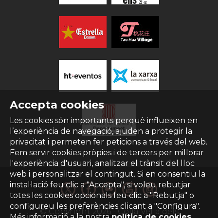
Accepta cookies
Les cookies són importants perquè influeixen en
l’experiència de navegació, ajuden a protegir la
privacitat i permeten fer peticions a través del web.
Fem servir cookies pròpies i de tercers per millorar
l'experiència d'usuari, analitzar el trànsit del lloc
web i personalitzar el contingut. Si en consentiu la
instal·lació feu clic a "Accepta", si voleu rebutjar
totes les cookies opcionals feu clic a "Rebutja" o
configureu les preferències clicant a "Configura".
© Copyright
2026
- Colla Vella dels
Més informació a la nostra
política de cookies
.