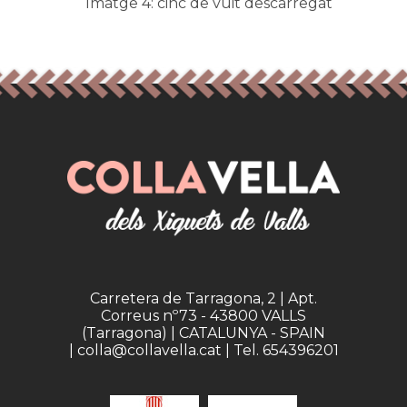
Imatge 4: cinc de vuit descarregat
Carretera de Tarragona, 2 | Apt.
Correus nº73 - 43800 VALLS
(Tarragona) | CATALUNYA - SPAIN
| colla@collavella.cat | Tel. 654396201