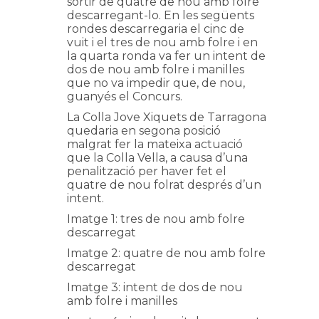
sortir de quatre de nou amb folre
descarregant-lo. En les següents
rondes descarregaria el cinc de
vuit i el tres de nou amb folre i en
la quarta ronda va fer un intent de
dos de nou amb folre i manilles
que no va impedir que, de nou,
guanyés el Concurs.
La Colla Jove Xiquets de Tarragona
quedaria en segona posició
malgrat fer la mateixa actuació
que la Colla Vella, a causa d’una
penalització per haver fet el
quatre de nou folrat després d’un
intent.
Imatge 1: tres de nou amb folre
descarregat
Imatge 2: quatre de nou amb folre
descarregat
Imatge 3: intent de dos de nou
amb folre i manilles