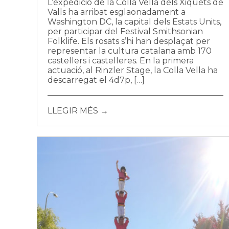
L’expedició de la Colla Vella dels Xiquets de
Valls ha arribat esglaonadament a
Washington DC, la capital dels Estats Units,
per participar del Festival Smithsonian
Folklife. Els rosats s’hi han desplaçat per
representar la cultura catalana amb 170
castellers i castelleres. En la primera
actuació, al Rinzler Stage, la Colla Vella ha
descarregat el 4d7p, […]
LLEGIR MÉS →