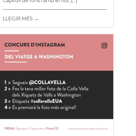
Capitoli de fons i amb el lloc […]
LLEGIR MÉS →