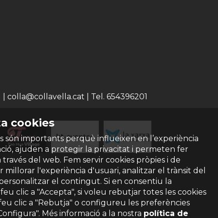
 colla@collavella.cat | Tel. 654396201
a cookies
s són importants perquè influeixen en l’experiència
ió, ajuden a protegir la privacitat i permeten fer
a través del web. Fem servir cookies pròpies i de
 millorar l'experiència d'usuari, analitzar el trànsit del
 personalitzar el contingut. Si en consentiu la
ó feu clic a "Accepta", si voleu rebutjar totes les cookies
feu clic a "Rebutja" o configureu les preferències
"Configura". Més informació a la nostra
política de