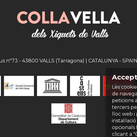
eus nº73 - 43800 VALLS (Tarragona) | CATALUNYA - SPAIN |
Accept
Les cookie
de navegac
peticions 
tercers per
lloc web i
instal·laci
opcionals 
clicant a 