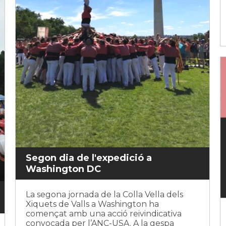
Segon dia de l'expedició a
Washington DC
La segona jornada de la Colla Vella dels
Xiquets de Valls a Washington ha
començat amb una acció reivindicativa
convocada per l’ANC-USA. A la gespa