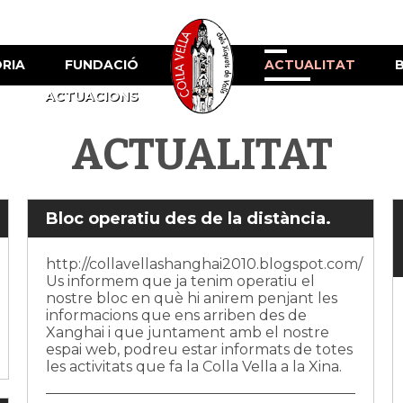
ÒRIA
FUNDACIÓ
ACTUALITAT
ACTUACIONS
ACTUALITAT
Bloc operatiu des de la distància.
http://collavellashanghai2010.blogspot.com/
Us informem que ja tenim operatiu el
nostre bloc en què hi anirem penjant les
informacions que ens arriben des de
Xanghai i que juntament amb el nostre
espai web, podreu estar informats de totes
les activitats que fa la Colla Vella a la Xina.