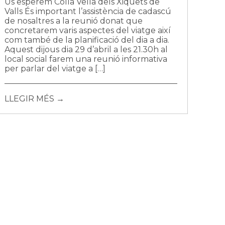
Us esperem Colla Vella dels Xiquets de
Valls És important l’assistència de cadascú
de nosaltres a la reunió donat que
concretarem varis aspectes del viatge així
com també de la planificació del dia a dia.
Aquest dijous dia 29 d’abril a les 21.30h al
local social farem una reunió informativa
per parlar del viatge a […]
LLEGIR MÉS →