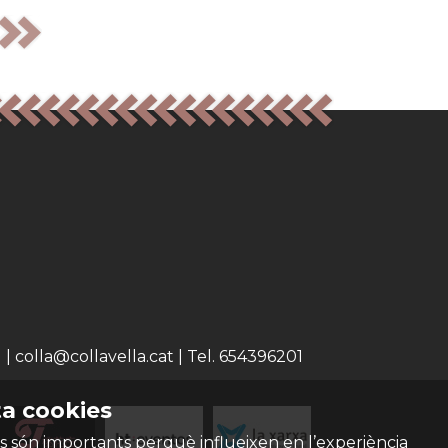
 colla@collavella.cat | Tel. 654396201
a cookies
s són importants perquè influeixen en l’experiència