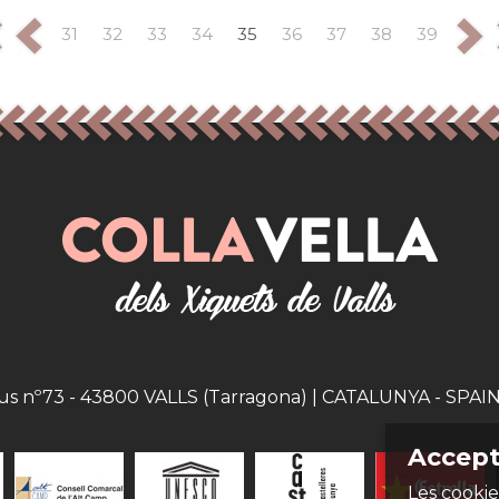
31
32
33
34
35
36
37
38
39
eus nº73 - 43800 VALLS (Tarragona) | CATALUNYA - SPAIN |
Accept
Les cookie