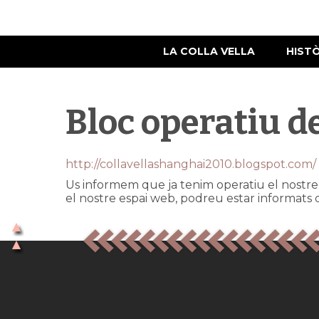
LA COLLA VELLA
HIST
Bloc operatiu de
http://collavellashanghai2010.blogspot.com/
Us informem que ja tenim operatiu el nostre
el nostre espai web, podreu estar informats de 