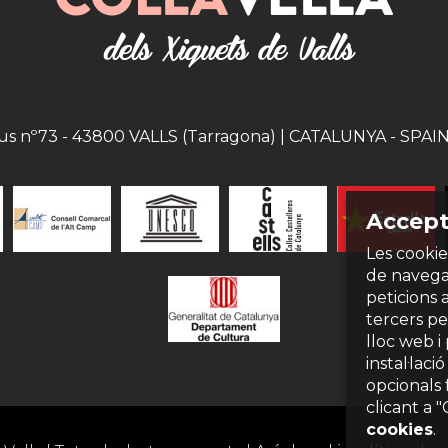
eus nº73 - 43800 VALLS (Tarragona) | CATALUNYA - SPAIN |
Accept
Les cookie
de navegac
peticions 
tercers per
lloc web i
instal·laci
opcionals 
clicant a 
cookies
.