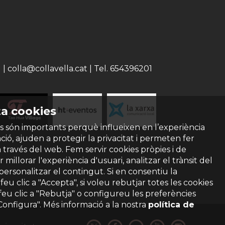
 colla@collavella.cat | Tel. 654396201
a cookies
s són importants perquè influeixen en l’experiència
ió, ajuden a protegir la privacitat i permeten fer
a través del web. Fem servir cookies pròpies i de
 millorar l'experiència d'usuari, analitzar el trànsit del
 personalitzar el contingut. Si en consentiu la
ó feu clic a "Accepta", si voleu rebutjar totes les cookies
feu clic a "Rebutja" o configureu les preferències
"Configura". Més informació a la nostra
política de