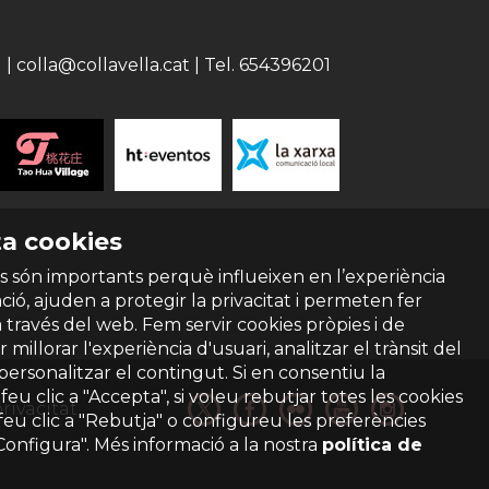
 colla@collavella.cat | Tel. 654396201
a cookies
s són importants perquè influeixen en l’experiència
ió, ajuden a protegir la privacitat i permeten fer
a través del web. Fem servir cookies pròpies i de
 millorar l'experiència d'usuari, analitzar el trànsit del
 personalitzar el contingut. Si en consentiu la
ó feu clic a "Accepta", si voleu rebutjar totes les cookies
privacitat
feu clic a "Rebutja" o configureu les preferències
"Configura". Més informació a la nostra
política de