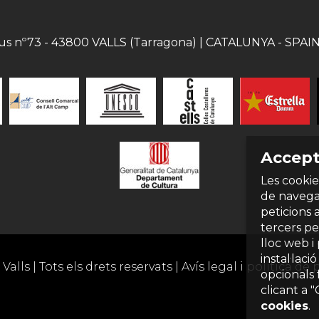
eus nº73 - 43800 VALLS (Tarragona) | CATALUNYA - SPAIN |
Accept
Les cookie
de navegac
peticions 
tercers per
lloc web i
instal·laci
Valls | Tots els drets reservats |
Avís legal i política de 
opcionals 
clicant a 
cookies
.