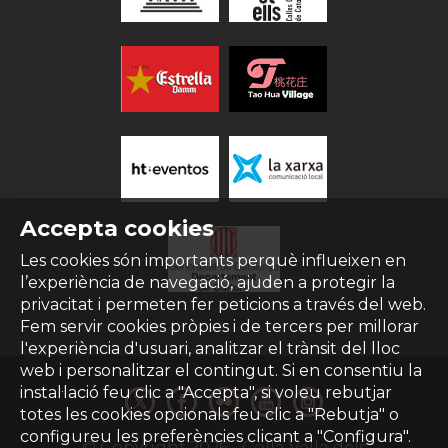
Accepta cookies
Les cookies són importants perquè influeixen en
l’experiència de navegació, ajuden a protegir la
privacitat i permeten fer peticions a través del web.
Fem servir cookies pròpies i de tercers per millorar
l'experiència d'usuari, analitzar el trànsit del lloc
web i personalitzar el contingut. Si en consentiu la
instal·lació feu clic a "Accepta", si voleu rebutjar
totes les cookies opcionals feu clic a "Rebutja" o
configureu les preferències clicant a "Configura".
© Copyright
2026
- Colla Vella dels