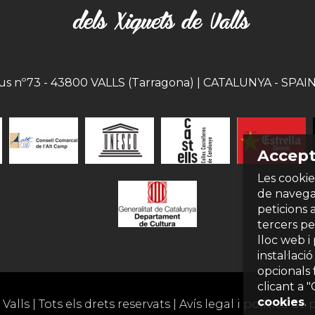
eus nº73 - 43800 VALLS (Tarragona) | CATALUNYA - SPAIN |
Accept
Les cookie
de navegac
peticions 
tercers per
lloc web i
instal·laci
opcionals 
clicant a 
cookies
.
Valls | Tots els drets reservats |
Avís legal i política de 