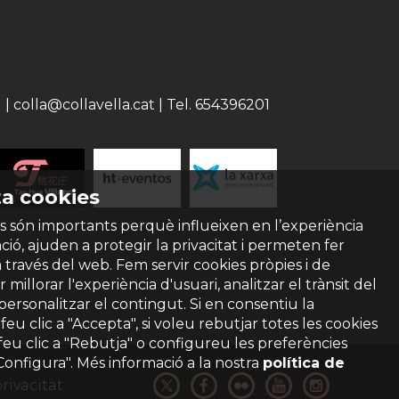
 colla@collavella.cat | Tel. 654396201
a cookies
s són importants perquè influeixen en l’experiència
ió, ajuden a protegir la privacitat i permeten fer
a través del web. Fem servir cookies pròpies i de
 millorar l'experiència d'usuari, analitzar el trànsit del
 personalitzar el contingut. Si en consentiu la
ó feu clic a "Accepta", si voleu rebutjar totes les cookies
feu clic a "Rebutja" o configureu les preferències
"Configura". Més informació a la nostra
política de
privacitat