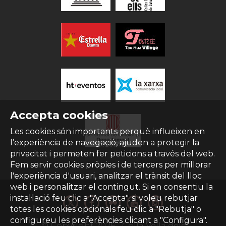
Accepta cookies
Les cookies són importants perquè influeixen en
l’experiència de navegació, ajuden a protegir la
privacitat i permeten fer peticions a través del web.
Fem servir cookies pròpies i de tercers per millorar
l'experiència d'usuari, analitzar el trànsit del lloc
web i personalitzar el contingut. Si en consentiu la
instal·lació feu clic a "Accepta", si voleu rebutjar
totes les cookies opcionals feu clic a "Rebutja" o
configureu les preferències clicant a "Configura".
© Copyright
2026
- Colla Vella dels