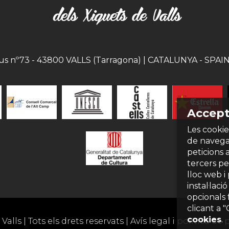
eus nº73 - 43800 VALLS (Tarragona) | CATALUNYA - SPAIN |
Accept
Les cookie
de navegac
peticions 
tercers per
lloc web i
instal·laci
opcionals 
clicant a 
cookies
.
Valls | Tots els drets reservats |
Avís legal i política de 