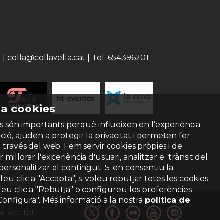
 colla@collavella.cat | Tel. 654396201
a cookies
s són importants perquè influeixen en l’experiència
ió, ajuden a protegir la privacitat i permeten fer
a través del web. Fem servir cookies pròpies i de
 millorar l'experiència d'usuari, analitzar el trànsit del
 personalitzar el contingut. Si en consentiu la
ó feu clic a "Accepta", si voleu rebutjar totes les cookies
feu clic a "Rebutja" o configureu les preferències
"Configura". Més informació a la nostra
política de
privacitat