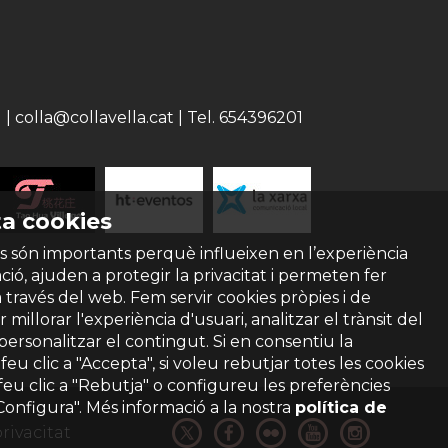
 colla@collavella.cat | Tel. 654396201
a cookies
s són importants perquè influeixen en l’experiència
ió, ajuden a protegir la privacitat i permeten fer
a través del web. Fem servir cookies pròpies i de
 millorar l'experiència d'usuari, analitzar el trànsit del
 personalitzar el contingut. Si en consentiu la
ó feu clic a "Accepta", si voleu rebutjar totes les cookies
feu clic a "Rebutja" o configureu les preferències
"Configura". Més informació a la nostra
política de
privacitat