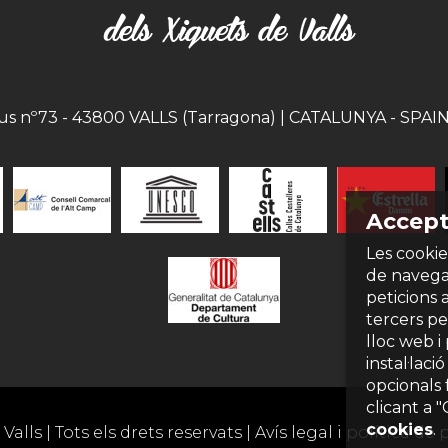
eus nº73 - 43800 VALLS (Tarragona) | CATALUNYA - SPAIN |
Accept
Les cookie
de navegac
peticions 
tercers per
lloc web i
instal·laci
opcionals 
clicant a 
cookies
.
Valls | Tots els drets reservats |
Avís legal i política de 