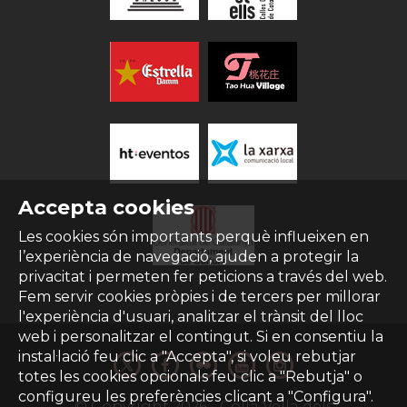
Accepta cookies
Les cookies són importants perquè influeixen en
l’experiència de navegació, ajuden a protegir la
privacitat i permeten fer peticions a través del web.
Fem servir cookies pròpies i de tercers per millorar
l'experiència d'usuari, analitzar el trànsit del lloc
web i personalitzar el contingut. Si en consentiu la
instal·lació feu clic a "Accepta", si voleu rebutjar
totes les cookies opcionals feu clic a "Rebutja" o
configureu les preferències clicant a "Configura".
© Copyright
2026
- Colla Vella dels