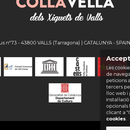
eus nº73 - 43800 VALLS (Tarragona) | CATALUNYA - SPAIN |
Accept
Les cookie
de navegac
peticions 
tercers per
lloc web i
instal·laci
opcionals 
clicant a 
cookies
.