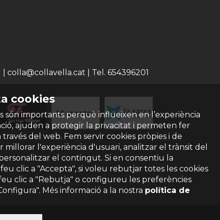
 colla@collavella.cat | Tel. 654396201
a cookies
s són importants perquè influeixen en l’experiència
ió, ajuden a protegir la privacitat i permeten fer
a través del web. Fem servir cookies pròpies i de
 millorar l'experiència d'usuari, analitzar el trànsit del
 personalitzar el contingut. Si en consentiu la
ó feu clic a "Accepta", si voleu rebutjar totes les cookies
feu clic a "Rebutja" o configureu les preferències
"Configura". Més informació a la nostra
política de