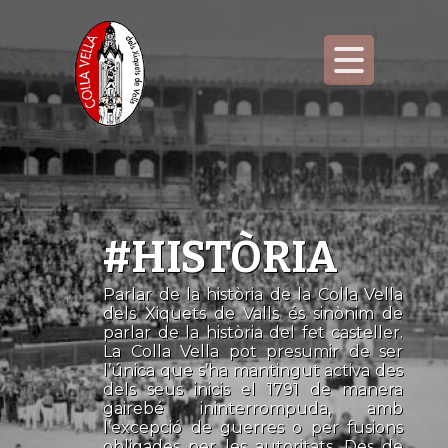
#HISTÒRIA
Parlar de la història de la Colla Vella
dels Xiquets de Valls és sinònim de
parlar de la història del fet casteller.
La Colla Vella pot presumir de ser
l’única que s’ha mantingut activa des
dels seus inicis el 1791 de manera
gairebé ininterrompuda, amb
l’excepció de guerres o per fusions
obligades per les autoritats. Des de