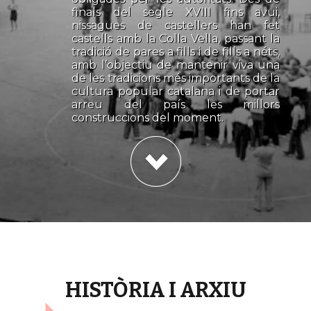
finals del segle XVIII fins avui,
nissagues de castellers han fet
castells amb la Colla Vella, passant la
tradició de pares a fills i de fills a néts,
amb l’objectiu de mantenir viva una
de les tradicions més importants de la
cultura popular catalana i de portar
arreu del país les millors
construccions del moment.
HISTÒRIA I ARXIU