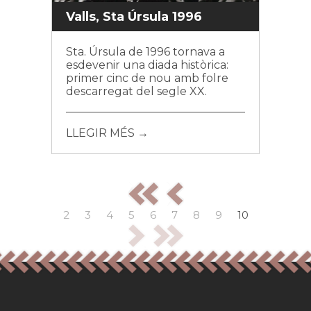
Valls, Sta Úrsula 1996
Sta. Úrsula de 1996 tornava a
esdevenir una diada històrica:
primer cinc de nou amb folre
descarregat del segle XX.
LLEGIR MÉS →
2
3
4
5
6
7
8
9
10