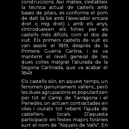
construccions. Així mateix, s’estableix
la tècnica actual de castells amb
bases de pilars, es conforma el pom
de dalt (si bé amb l’aixecador encara
dret o mig dret) i, amb els anys,
s’introdueixen els folres per als
castells més difícils, com el dos de
vuit. Els primers castells de vuit es
van assolir el 1819, després de la
Primera Guerra Carlina, i es va
mantenir el nivell general de les
dues colles malgrat l’aturada de la
Segona Carlinada, que va acabar el
1849.
Els castells són, en aquest temps, un
fenomen genuïnament vallenc, però
les dues agrupacions es popularitzen
per tot el Camp de Tarragona i el
Penedès, on actuen contractades en
viles i ciutats tot rebent l’ajuda de
castellers locals. D’aquesta
participació en festes majors forànies
surt el nom de “Xiquets de Valls”. En