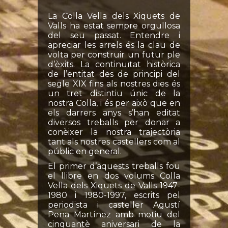
La Colla Vella dels Xiquets de
Valls ha estat sempre orgullosa
del seu passat. Entendre i
apreciar les arrels és la clau de
volta per construir un futur ple
d’èxits. La continuïtat històrica
de l’entitat des de principi del
segle XIX fins als nostres dies és
un tret distintiu únic de la
nostra Colla, i és per això que en
els darrers anys s’han editat
diversos treballs per donar a
conèixer la nostra trajectòria
tant als nostres castellers com al
públic en general.
El primer d’aquests treballs fou
el llibre en dos volums Colla
Vella dels Xiquets de Valls 1947-
1980 i 1980-1997, escrits pel
periodista i casteller Agustí
Pena Martínez amb motiu del
cinquantè aniversari de la