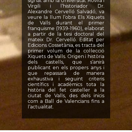
signat amb la Universitat Rovira i
Virgili i l’historiador Dr.
Alexandre Cervelló Salvadó, va
veure la llum l’obra Els Xiquets
de Valls durant el primer
franquisme (1939-1960), elaborat
a partir de la tesi doctoral del
mateix Dr. Cervelló. Editat per
Edicions Cossetània, es tracta del
primer volum de la col·lecció
Xiquets de Valls. Origen i història
dels castells, que s’anirà
publicant en els propers anys i
que repassarà de manera
exhaustiva i seguint criteris
científics i acadèmics tota la
història del fet casteller a la
ciutat de Valls, des dels inicis
com a Ball de Valencians fins a
l’actualitat.