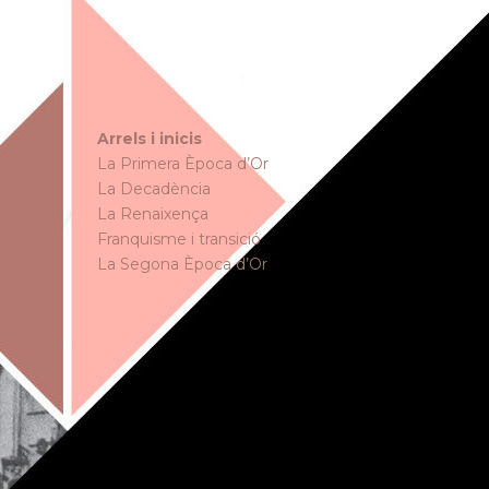
Arrels i inicis
La Primera Època d’Or
La Decadència
La Renaixença
Franquisme i transició
La Segona Època d’Or