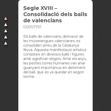
Segle XVIII –
Ball
Consolidació dels balls
Vall
de valencians
refe
01/01/1701
04/05/1
Els balls de valencians, derivació de
Un anot
les muixerangues valencianes, es
celebrad
consoliden arreu de la Catalunya
el 5 de
Nova. Aquesta manifestació artística
per pri
consisteix en diversos balls i figures
d'un Bal
amb significat religiós. Amb els anys,
(...) a
les petites torres humanes van anar
il·lust
guanyant importància en detriment
un ball 
del ball, que es va quedar en segon
valenci
terme.
de moro
pastore
deu a d
musichs
complet
del Bla
los sen
casa".