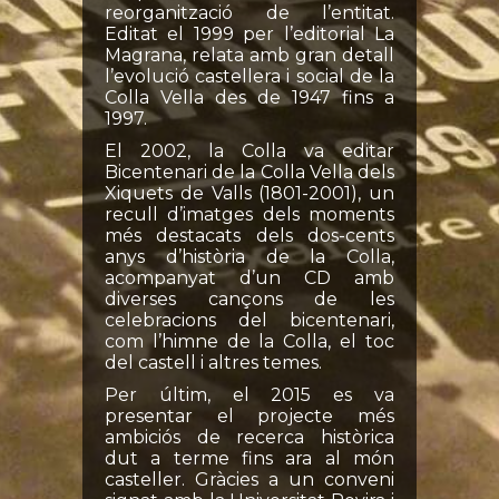
reorganització de l’entitat.
Editat el 1999 per l’editorial La
Magrana, relata amb gran detall
l’evolució castellera i social de la
Colla Vella des de 1947 fins a
1997.
El 2002, la Colla va editar
Bicentenari de la Colla Vella dels
Xiquets de Valls (1801-2001), un
recull d’imatges dels moments
més destacats dels dos-cents
anys d’història de la Colla,
acompanyat d’un CD amb
diverses cançons de les
celebracions del bicentenari,
com l’himne de la Colla, el toc
del castell i altres temes.
Per últim, el 2015 es va
presentar el projecte més
ambiciós de recerca històrica
dut a terme fins ara al món
casteller. Gràcies a un conveni