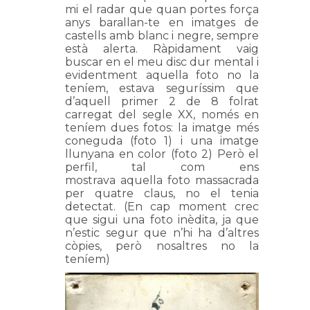
mi el radar que quan portes força
anys barallan-te en imatges de
castells amb blanc i negre, sempre
està alerta. Ràpidament vaig
buscar en el meu disc dur mental i
evidentment aquella foto no la
teníem, estava seguríssim que
d’aquell primer 2 de 8 folrat
carregat del segle XX, només en
teníem dues fotos: la imatge més
coneguda (foto 1) i una imatge
llunyana en color (foto 2) Però el
perfil, tal com ens
mostrava aquella foto massacrada
per quatre claus, no el tenia
detectat. (En cap moment crec
que sigui una foto inèdita, ja que
n’estic segur que n’hi ha d’altres
còpies, però nosaltres no la
teníem)