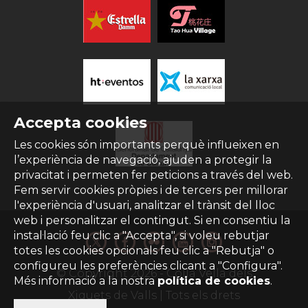
Accepta cookies
Les cookies són importants perquè influeixen en
l’experiència de navegació, ajuden a protegir la
privacitat i permeten fer peticions a través del web.
Fem servir cookies pròpies i de tercers per millorar
l'experiència d'usuari, analitzar el trànsit del lloc
web i personalitzar el contingut. Si en consentiu la
instal·lació feu clic a "Accepta", si voleu rebutjar
totes les cookies opcionals feu clic a "Rebutja" o
configureu les preferències clicant a "Configura".
© Copyright
2026
- Colla Vella dels
Més informació a la nostra
política de cookies
.
Xiquets de Valls | Tots els drets