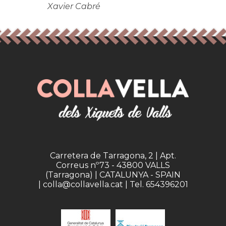
Xavier Cabré
Carretera de Tarragona, 2 | Apt.
Correus nº73 - 43800 VALLS
(Tarragona) | CATALUNYA - SPAIN
| colla@collavella.cat | Tel. 654396201