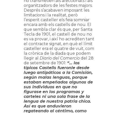
ho transmetien als afeccionats i als
organitzadors de les festes majors.
Després s’acabaven imposant les
limitacions i la realitat, però
l’esperit casteller els feia somniar
encara amb els castells de nou. El
que sembla clar és que, per Santa
Tecla de 1901, el castell de nou no
es va provar, i així ho acrediten tant
el contracte signat, en què el límit
casteller era el quatre de vuit, com
la crònica de la diada que podem
llegir al
Diario del Comercio
del 28
de setembre de 1901:
“… los
típicos Castells fueronle desde
luego antipáticos a la Comisión,
según malas lenguas, porque
estaban empeñados algunos de
sus individuos en que no
figurase en los programas y
carteles ni una sola frase de la
lengua de nuestra patria chica.
Así es que anduvieron
regateando al céntimo, como