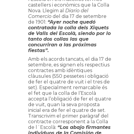
castellers i econòmics que la Colla
Nova. Llegim al
Diario del
Comercio
del dia 17 de setembre
de 1901:
“Ayer noche quedó
contratada la colla dels Xiquets
de Valls del Escolà, siendo por lo
tanto dos collas las que
concurriran a las próximas
fiestas”.
Amb els acords tancats, el dia 17 de
setembre, es signen els respectius
contractes amb idèntiques
clàusules (550 pessetes i obligació
de fer el quatre de vuit i el tres de
set). Especialment remarcable és
el fet que la colla de l’Escolà
accepta l’obligació de fer el quatre
de vuit, quan la seva proposta
inicial era de fer el quatre de set.
Transcrivim el primer paràgraf del
contracte corresponent a la Colla
de l´Escolà:
“Los abajo firmantes
individuos de la Comisión de