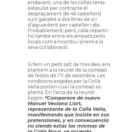
endavant, una de les colles tenia
estipulat per contracte el
desplaçament de 46 castellers)
surt gairebé a dos litres de vi i
d’aiguardent per casteller i dia.
Probablement, però, calia repartir-
ho també entre els simpatitzants
locals com a incentiu i premi a la
seva col·laboració.
Si fem un petit salt de tres dies, ens
plantem a la reunió de la comissió
de festes de l’11 de setembre. Les
condicions exigides per la Colla
Vella porten cua i la comissió es
planta. En l’acta de la reunió
llegim:
“Comparece de nuevo
Manuel Veciana Llort,
representante de la Colla Vella,
manifestando que insiste en sus
pretensiones, y en consecuencia
no siendo estas las mismas de
la Colla Nova, se acuerda