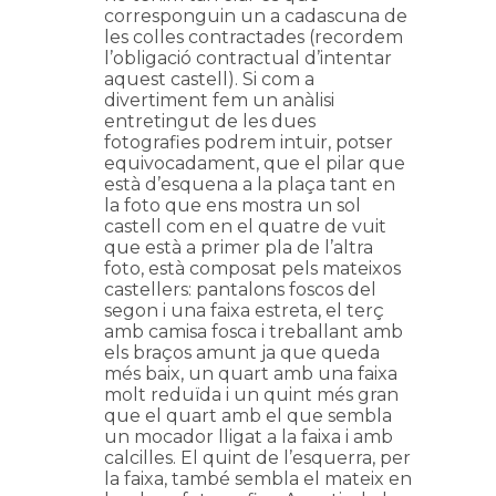
corresponguin un a cadascuna de
les colles contractades (recordem
l’obligació contractual d’intentar
aquest castell). Si com a
divertiment fem un anàlisi
entretingut de les dues
fotografies podrem intuir, potser
equivocadament, que el pilar que
està d’esquena a la plaça tant en
la foto que ens mostra un sol
castell com en el quatre de vuit
que està a primer pla de l’altra
foto, està composat pels mateixos
castellers: pantalons foscos del
segon i una faixa estreta, el terç
amb camisa fosca i treballant amb
els braços amunt ja que queda
més baix, un quart amb una faixa
molt reduïda i un quint més gran
que el quart amb el que sembla
un mocador lligat a la faixa i amb
calcilles. El quint de l’esquerra, per
la faixa, també sembla el mateix en