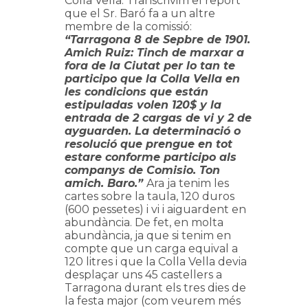
Colla Vella. Transcrivim el report
que el Sr. Baró fa a un altre
membre de la comissió:
“Tarragona 8 de Sepbre de 1901.
Amich Ruiz: Tinch de marxar a
fora de la Ciutat per lo tan te
participo que la Colla Vella en
les condicions que están
estipuladas volen 120$ y la
entrada de 2 cargas de vi y 2 de
ayguarden. La determinació o
resolució que prengue en tot
estare conforme participo als
companys de Comisio. Ton
amich. Baro.”
Ara ja tenim les
cartes sobre la taula, 120 duros
(600 pessetes) i vi i aiguardent en
abundància. De fet, en molta
abundància, ja que si tenim en
compte que un carga equival a
120 litres i que la Colla Vella devia
desplaçar uns 45 castellers a
Tarragona durant els tres dies de
la festa major (com veurem més