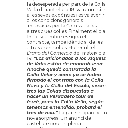
la desesperada per part de la Colla
Vella durant el dia 18. Va renunciar
a les seves exigències i es va avenir
a les condicions generals
imposades per la Comissió a les
altres dues colles. Finalment el dia
19 de setembre es signa el
contracte, també idèntic al de les
altres dues colles. Ho recull el
Diario del Comercio
del mateix dia
19:
“Los aficionados a los Xiquets
de Valls están de enhorabuena.
Anoche quedó contratada la
Colla Vella y como ya se había
firmado el contrato con la Colla
Nova y la Colla del Escolá, seran
tres las Collas dispuestas a
hacer un verdadero tour de
forcé, pues la Colla Vella, según
tenemos entendido, probará el
tres de nou.”
I aquí ens apareix un
nova sorpresa, un anunci de
castell de nou en plena