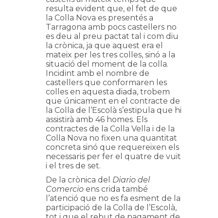
resulta evident que, el fet de que
la Colla Nova es presentés a
Tarragona amb pocs castellers no
es deu al preu pactat tal i com diu
la crònica, ja que aquest era el
mateix per les tres colles, sinó a la
situació del moment de la colla.
Incidint amb el nombre de
castellers que conformaren les
colles en aquesta diada, trobem
que únicament en el contracte de
la Colla de l’Escolà s’estipula que hi
assistirà amb 46 homes. Els
contractes de la Colla Vella i de la
Colla Nova no fixen una quantitat
concreta sinó que requereixen els
necessaris per fer el quatre de vuit
i el tres de set.
De la crònica del
Diario del
Comercio
ens crida també
l’atenció que no es fa esment de la
participació de la Colla de l’Escolà,
tot i que el rebut de pagament de