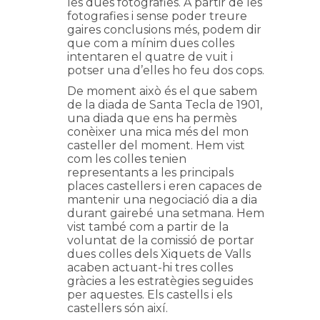
les dues fotografies. A partir de les
fotografies i sense poder treure
gaires conclusions més, podem dir
que com a mínim dues colles
intentaren el quatre de vuit i
potser una d’elles ho feu dos cops.
De moment això és el que sabem
de la diada de Santa Tecla de 1901,
una diada que ens ha permès
conèixer una mica més del mon
casteller del moment. Hem vist
com les colles tenien
representants a les principals
places castellers i eren capaces de
mantenir una negociació dia a dia
durant gairebé una setmana. Hem
vist també com a partir de la
voluntat de la comissió de portar
dues colles dels Xiquets de Valls
acaben actuant-hi tres colles
gràcies a les estratègies seguides
per aquestes. Els castells i els
castellers són així.