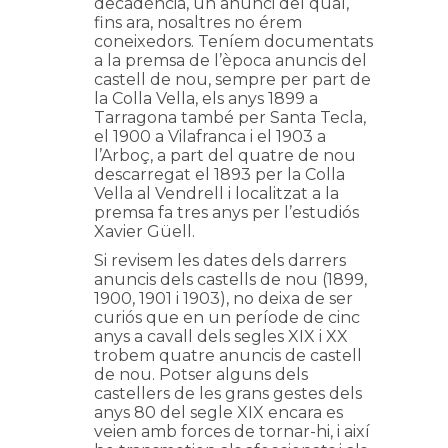
decadència, un anunci del qual,
fins ara, nosaltres no érem
coneixedors. Teníem documentats
a la premsa de l’època anuncis del
castell de nou, sempre per part de
la Colla Vella, els anys 1899 a
Tarragona també per Santa Tecla,
el 1900 a Vilafranca i el 1903 a
l’Arboç, a part del quatre de nou
descarregat el 1893 per la Colla
Vella al Vendrell i localitzat a la
premsa fa tres anys per l’estudiós
Xavier Güell.
Si revisem les dates dels darrers
anuncis dels castells de nou (1899,
1900, 1901 i 1903), no deixa de ser
curiós que en un període de cinc
anys a cavall dels segles XIX i XX
trobem quatre anuncis de castell
de nou. Potser alguns dels
castellers de les grans gestes dels
anys 80 del segle XIX encara es
veien amb forces de tornar-hi, i així