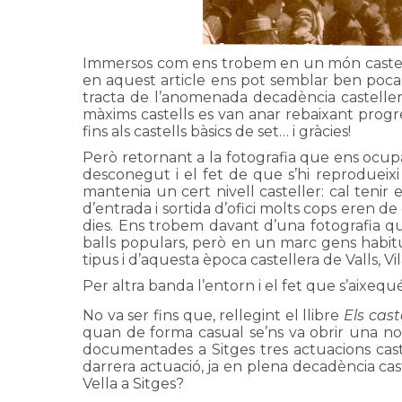
Immersos com ens trobem en un món castelle
en aquest article ens pot semblar ben poca 
tracta de l’anomenada decadència castellera
màxims castells es van anar rebaixant progre
fins als castells bàsics de set… i gràcies!
Però retornant a la fotografia que ens ocupa
desconegut i el fet de que s’hi reprodueixi
mantenia un cert nivell casteller: cal tenir
d’entrada i sortida d’ofici molts cops eren d
dies. Ens trobem davant d’una fotografia q
balls populars, però en un marc gens habitu
tipus i d’aquesta època castellera de Valls, Vi
Per altra banda l’entorn i el fet que s’aixequ
No va ser fins que, rellegint el llibre
Els cast
quan de forma casual se’ns va obrir una nova
documentades a Sitges tres actuacions cast
darrera actuació, ja en plena decadència caste
Vella a Sitges?