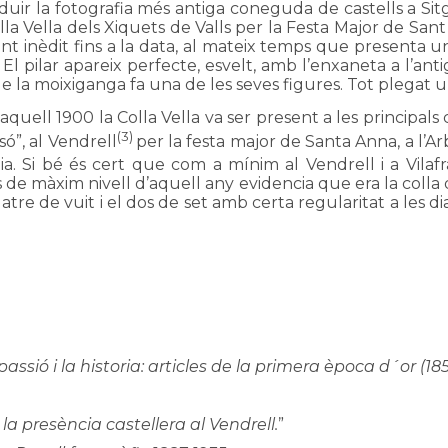
uir la fotografia més antiga coneguda de castells a Sit
Colla Vella dels Xiquets de Valls per la Festa Major de S
 inèdit fins a la data, al mateix temps que presenta una
 El pilar apareix perfecte, esvelt, amb l’enxaneta a l’an
 la moixiganga fa una de les seves figures. Tot plegat u
uell 1900 la Colla Vella va ser present a les principals c
(3)
ó”, al Vendrell
per la festa major de Santa Anna, a l’A
ia. Si bé és cert que com a mínim al Vendrell i a Vilaf
es de màxim nivell d’aquell any evidencia que era la coll
tre de vuit i el dos de set amb certa regularitat a les 
 passió i la historia: articles de la primera època d´or (18
a presència castellera al Vendrell.
”