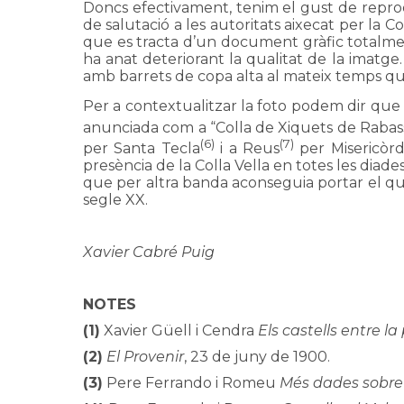
Doncs efectivament, tenim el gust de reprod
de salutació a les autoritats aixecat per la 
que es tracta d’un document gràfic totalment
ha anat deteriorant la qualitat de la imatge.
amb barrets de copa alta al mateix temps que
Per a contextualitzar la foto podem dir que aq
anunciada com a “Colla de Xiquets de Rabass
(6)
(7)
per Santa Tecla
i a Reus
per Misericòrd
presència de la Colla Vella en totes les diad
que per altra banda aconseguia portar el qua
segle XX.
Xavier Cabré Puig
NOTES
(1)
Xavier Güell i Cendra
Els castells entre la
(2)
El Provenir
, 23 de juny de 1900.
(3)
Pere Ferrando i Romeu
Més dades sobre l