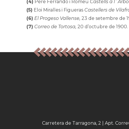
(4)
Pere Ferrando i Romeu
Castells a l´Arboç
(5)
Eloi Miralles i Figueras
Castellers de Vilaf
(6)
El Progeso Vallense,
23 de setembre de 1
(7)
Correo de Tortosa,
20 d’octubre de 1900.
Carretera de Tarragona, 2 | Apt. Corr