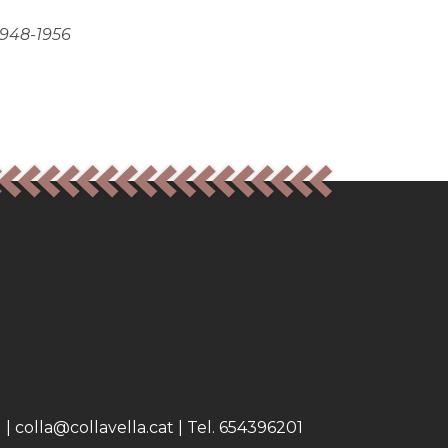
1948-1956
 colla@collavella.cat | Tel. 654396201