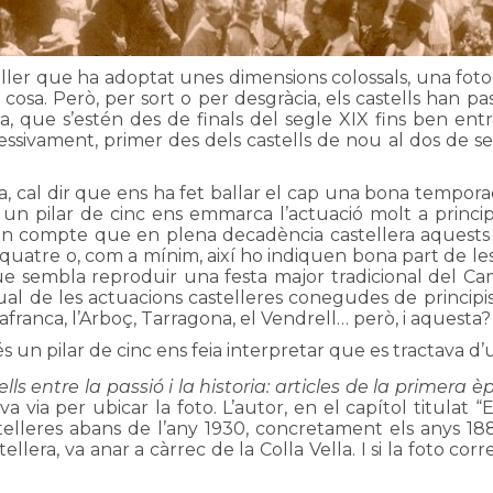
r que ha adoptat unes dimensions colossals, una fotog
cosa. Però, per sort o per desgràcia, els castells han 
, que s’estén des de finals del segle XIX fins ben ent
ssivament, primer des dels castells de nou al dos de set 
, cal dir que ens ha fet ballar el cap una bona temporad
 un pilar de cinc ens emmarca l’actuació molt a princip
 en compte que en plena decadència castellera aquests pi
e quatre o, com a mínim, així ho indiquen bona part de les
ue sembla reproduir una festa major tradicional del Ca
al de les actuacions castelleres conegudes de principis
lafranca, l’Arboç, Tarragona, el Vendrell… però, i aquesta?
és un pilar de cinc ens feia interpretar que es tractava d’
ells entre la passió i la historia: articles de la primera 
 via per ubicar la foto. L’autor, en el capítol titulat “
elleres abans de l’any 1930, concretament els anys 188
llera, va anar a càrrec de la Colla Vella. I si la foto co