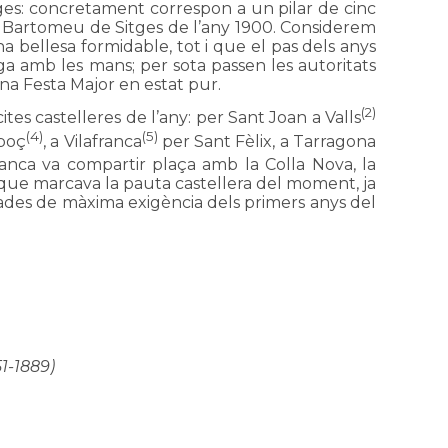
ges: concretament correspon a un pilar de cinc
ant Bartomeu de Sitges de l’any 1900. Considerem
 bellesa formidable, tot i que el pas dels anys
tiga amb les mans; per sota passen les autoritats
na Festa Major en estat pur.
(2)
ites castelleres de l’any: per Sant Joan a Valls
(4)
(5)
rboç
, a Vilafranca
per Sant Fèlix, a Tarragona
ranca va compartir plaça amb la Colla Nova, la
a que marcava la pauta castellera del moment, ja
diades de màxima exigència dels primers anys del
51-1889)