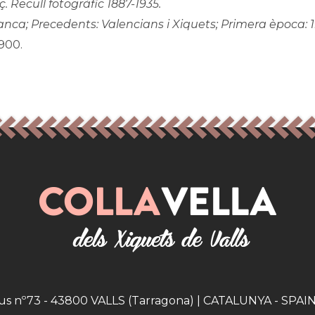
. Recull fotogràfic 1887-1935.
ranca; Precedents: Valencians i Xiquets; Primera època: 
900.
eus nº73 - 43800 VALLS (Tarragona) | CATALUNYA - SPAIN |