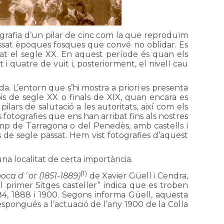
rafia d’un pilar de cinc com la que reproduïm
passat èpoques fosques que convé no oblidar. Es
rat el segle XX. En aquest període és quan els
i quatre de vuit i, posteriorment, el nivell cau
a. L’entorn que s’hi mostra a priori es presenta
is de segle XX o finals de XIX, quan encara es
lars de salutació a les autoritats, així com els
 fotografies que ens han arribat fins als nostres
mp de Tarragona o del Penedès, amb castells i
 de segle passat. Hem vist fotografies d’aquest
una localitat de certa importància.
(1)
època d´or (1851-1889)
de Xavier Güell i Cendra,
El primer Sitges casteller” indica que es troben
4, 1888 i 1900. Segons informa Güell, aquesta
rrespongués a l’actuació de l’any 1900 de la Colla