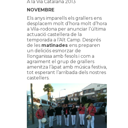
A la Via Catalana 2013
NOVEMBRE
Els anys imparells els grallers ens
desplacem molt d’hora molt d’hora
a Vila-rodona per anunciar l’última
actuació castellera de la
temporada a l’Alt Camp. Després
de les
matinades
ens preparen
un deliciós esmorzar de
llonganissa amb fesols i com a
agraïment el grup de grallers
amenitza l’àpat amb música festiva,
tot esperant l’arribada dels nostres
castellers.