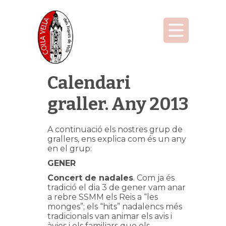
Calendari
graller. Any 2013
A continuació els nostres grup de
grallers, ens explica com és un any
en el grup:
GENER
Concert de nadales
. Com ja és
tradició el dia 3 de gener vam anar
a rebre SSMM els Reis a “les
monges”; els “hits” nadalencs més
tradicionals van animar els avis i
àvies i els familiars que els