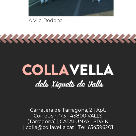
A Vila-Rodona
Carretera de Tarragona, 2 | Apt.
Correus nº73 - 43800 VALLS
(Tarragona) | CATALUNYA - SPAIN
| colla@collavella.cat | Tel. 654396201