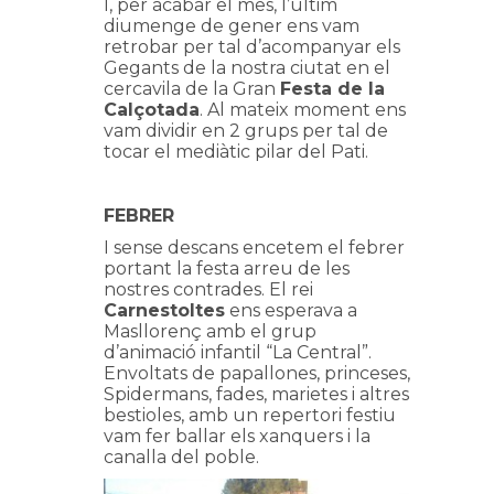
I, per acabar el mes, l’últim
diumenge de gener ens vam
retrobar per tal d’acompanyar els
Gegants de la nostra ciutat en el
cercavila de la Gran
Festa de la
Calçotada
. Al mateix moment ens
vam dividir en 2 grups per tal de
tocar el mediàtic pilar del Pati.
FEBRER
I sense descans encetem el febrer
portant la festa arreu de les
nostres contrades. El rei
Carnestoltes
ens esperava a
Masllorenç amb el grup
d’animació infantil “La Central”.
Envoltats de papallones, princeses,
Spidermans, fades, marietes i altres
bestioles, amb un repertori festiu
vam fer ballar els xanquers i la
canalla del poble.