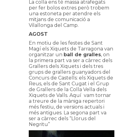
La colla ens té massa atrafegats
per fer bolos extres però trobem
una estoneta per atendre els
mitjans de comunicació a
Vilallonga del Camp.
AGOST
En motiu de les festes de Sant
Magí els Xiquets de Tarragona van
organitzar un
ball de gralles
, on
la primera part va ser a càrrec dels
Grallers dels Xiquets i dels tres
grups de grallers guanyadors del
Concurs de Castells: els Xiquets de
Reus, els de Sant Cugat i el Grup
de Grallers de la Colla Vella dels
Xiquets de Valls. Aquí vam tornar
a treure de la màniga repertori
més festiu, de versions actuals i
més antigues. La segona part va
ser a càrrec dels “Llorus del
Negritu”