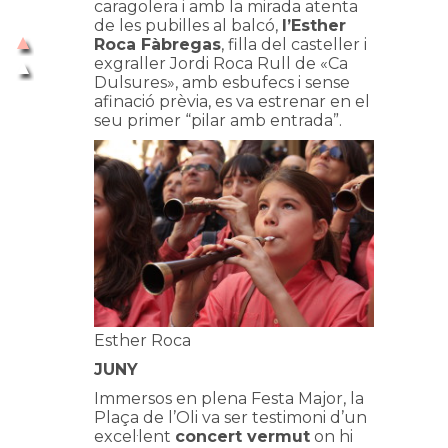
caragolera i amb la mirada atenta
de les pubilles al balcó,
l’Esther
Roca Fàbregas
, filla del casteller i
exgraller Jordi Roca Rull de «Ca
Dulsures», amb esbufecs i sense
afinació prèvia, es va estrenar en el
seu primer “pilar amb entrada”.
Esther Roca
JUNY
Immersos en plena Festa Major, la
Plaça de l’Oli va ser testimoni d’un
excel·lent
concert vermut
on hi