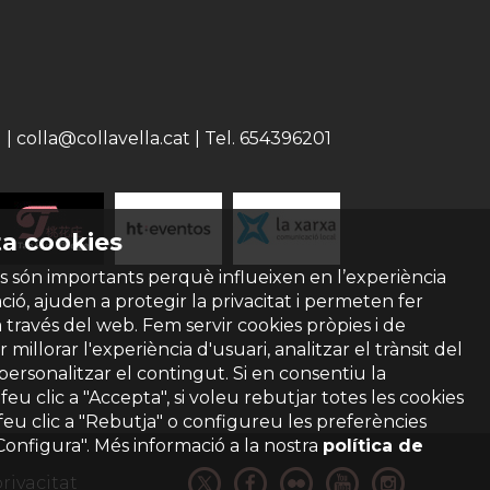
 colla@collavella.cat | Tel. 654396201
a cookies
s són importants perquè influeixen en l’experiència
ió, ajuden a protegir la privacitat i permeten fer
a través del web. Fem servir cookies pròpies i de
 millorar l'experiència d'usuari, analitzar el trànsit del
 personalitzar el contingut. Si en consentiu la
ó feu clic a "Accepta", si voleu rebutjar totes les cookies
feu clic a "Rebutja" o configureu les preferències
"Configura". Més informació a la nostra
política de
privacitat