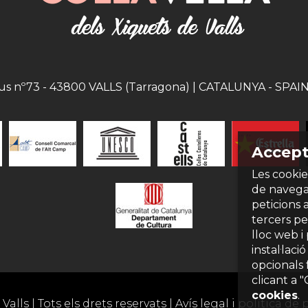
eus nº73 - 43800 VALLS (Tarragona) | CATALUNYA - SPAIN |
Accept
Les cookie
de navegac
peticions 
tercers per
lloc web i
instal·laci
opcionals 
clicant a 
cookies
.
Valls | Tots els drets reservats |
Avís legal i política de 