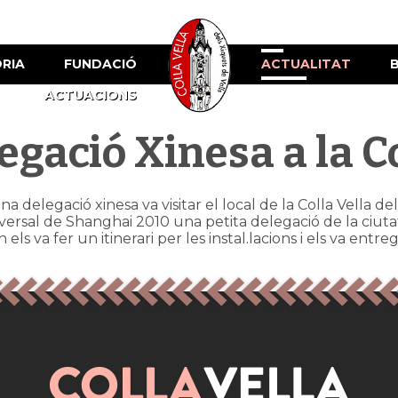
ÒRIA
FUNDACIÓ
ACTUALITAT
ACTUACIONS
egació Xinesa a la C
a delegació xinesa va visitar el local de la Colla Vella d
Universal de Shanghai 2010 una petita delegació de la ci
ls va fer un itinerari per les instal.lacions i els va entre