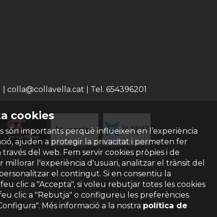
 colla@collavella.cat | Tel. 654396201
a cookies
s són importants perquè influeixen en l’experiència
ió, ajuden a protegir la privacitat i permeten fer
a través del web. Fem servir cookies pròpies i de
 millorar l'experiència d'usuari, analitzar el trànsit del
 personalitzar el contingut. Si en consentiu la
ó feu clic a "Accepta", si voleu rebutjar totes les cookies
feu clic a "Rebutja" o configureu les preferències
"Configura". Més informació a la nostra
política de