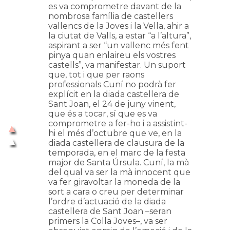
es va comprometre davant de la
nombrosa família de castellers
vallencs de la Joves i la Vella, ahir a
la ciutat de Valls, a estar “a l’altura”,
aspirant a ser “un vallenc més fent
pinya quan enlaireu els vostres
castells”, va manifestar. Un suport
que, tot i que per raons
professionals Cuní no podrà fer
explícit en la diada castellera de
Sant Joan, el 24 de juny vinent,
que és a tocar, sí que es va
comprometre a fer-ho i a assistint-
hi el més d’octubre que ve, en la
diada castellera de clausura de la
temporada, en el marc de la festa
major de Santa Úrsula. Cuní, la mà
del qual va ser la mà innocent que
va fer giravoltar la moneda de la
sort a cara o creu per determinar
l’ordre d’actuació de la diada
castellera de Sant Joan –seran
primers la Colla Joves–, va ser