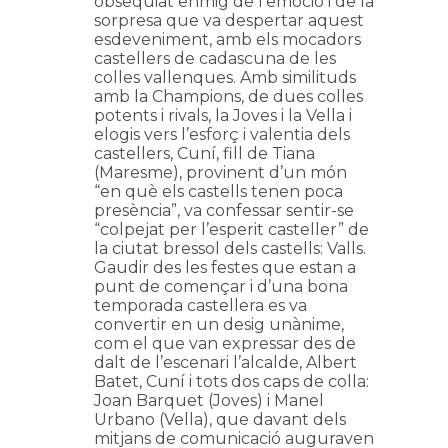
obsequiat enmig de l’emoció i de la
sorpresa que va despertar aquest
esdeveniment, amb els mocadors
castellers de cadascuna de les
colles vallenques. Amb similituds
amb la Champions, de dues colles
potents i rivals, la Joves i la Vella i
elogis vers l’esforç i valentia dels
castellers, Cuní, fill de Tiana
(Maresme), provinent d’un món
“en què els castells tenen poca
presència”, va confessar sentir-se
“colpejat per l’esperit casteller” de
la ciutat bressol dels castells: Valls.
Gaudir des les festes que estan a
punt de començar i d’una bona
temporada castellera es va
convertir en un desig unànime,
com el que van expressar des de
dalt de l’escenari l’alcalde, Albert
Batet, Cuní i tots dos caps de colla:
Joan Barquet (Joves) i Manel
Urbano (Vella), que davant dels
mitjans de comunicació auguraven