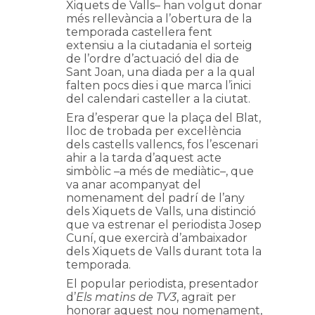
Xiquets de Valls– han volgut donar
més rellevància a l’obertura de la
temporada castellera fent
extensiu a la ciutadania el sorteig
de l’ordre d’actuació del dia de
Sant Joan, una diada per a la qual
falten pocs dies i que marca l’inici
del calendari casteller a la ciutat.
Era d’esperar que la plaça del Blat,
lloc de trobada per excel·lència
dels castells vallencs, fos l’escenari
ahir a la tarda d’aquest acte
simbòlic –a més de mediàtic–, que
va anar acompanyat del
nomenament del padrí de l’any
dels Xiquets de Valls, una distinció
que va estrenar el periodista Josep
Cuní, que exercirà d’ambaixador
dels Xiquets de Valls durant tota la
temporada.
El popular periodista, presentador
d’
Els matins de TV3
, agraït per
honorar aquest nou nomenament,