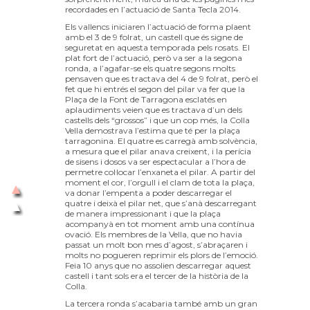
recordades en l’actuació de Santa Tecla 2014.
Els vallencs iniciaren l’actuació de forma plaent
amb el 3 de 9 folrat, un castell que és signe de
seguretat en aquesta temporada pels rosats. El
plat fort de l’actuació, però va ser a la segona
ronda, a l’agafar-se els quatre segons molts
pensaven que es tractava del 4 de 9 folrat, però el
fet que hi entrés el segon del pilar va fer que la
Plaça de la Font de Tarragona esclatés en
aplaudiments veien que es tractava d’un dels
castells dels “grossos” i que un cop més, la Colla
Vella demostrava l’estima que té per la plaça
tarragonina. El quatre es carregà amb solvència,
a mesura que el pilar anava creixent, i la perícia
de sisens i dosos va ser espectacular a l’hora de
permetre col·locar l’enxaneta el pilar. A partir del
moment el cor, l’orgull i el clam de tota la plaça,
va donar l’empenta a poder descarregar el
quatre i deixà el pilar net, que s’anà descarregant
de manera impressionant i que la plaça
acompanyà en tot moment amb una contínua
ovació. Els membres de la Vella, que no havia
passat un molt bon mes d’agost, s’abraçaren i
molts no pogueren reprimir els plors de l’emoció.
Feia 10 anys que no assolien descarregar aquest
castell i tant sols era el tercer de la història de la
Colla.
La tercera ronda s’acabaria també amb un gran