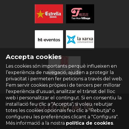
Accepta cookies
Les cookies són importants perquè influeixen en
l’experiència de navegació, ajuden a protegir la
privacitat i permeten fer peticions a través del web.
Fem servir cookies pròpies i de tercers per millorar
l'experiència d'usuari, analitzar el trànsit del lloc
web i personalitzar el contingut. Si en consentiu la
instal·lació feu clic a "Accepta", si voleu rebutjar
totes les cookies opcionals feu clic a "Rebutja" o
configureu les preferències clicant a "Configura".
© Copyright
2026
- Colla Vella dels
Més informació a la nostra
política de cookies
.