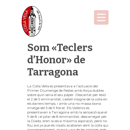
Som «Teclers
d’Honor» de
Tarragona
La Colla Vella es presentava a l’actuació del
Primer Diumenge de Festes amb força dubtes
sobre quin seria el seu paper. Descartat per lesió
el 2 de 9 emmanillat, castell insigne de la colla en
els darrers temps, i amb una no massa bona
imatge del 5 de 9 folrat. Els Vallencs es
presentaven a Tarragona amb la sensació que el
9 de 8 i el pilar de 8 emmanillat, descarregat per
la Diada, eren la seva màxima aspiració, però no
fou així ja que els rosats acabaren sent la colla qui
sorprenentment, marcà una de les pàgines més