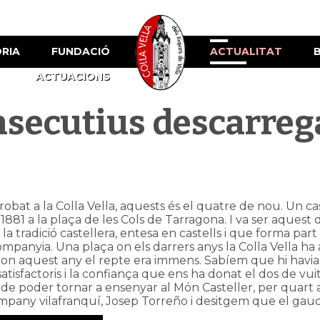
ÒRIA
FUNDACIÓ
ACTUALITAT
ACTUACIONS
nsecutius descarre
or robat a la Colla Vella, aquests és el quatre de nou. Un
 1881 a la plaça de les Cols de Tarragona. I va ser aques
la tradició castellera, entesa en castells i que forma par
ompanyia. Una plaça on els darrers anys la Colla Vella h
ts i on aquest any el repte era immens. Sabíem que hi havi
atisfactoris i la confiança que ens ha donat el dos de vuit
 de poder tornar a ensenyar al Món Casteller, per quart a
ompany vilafranquí, Josep Torreño i desitgem que el gaud