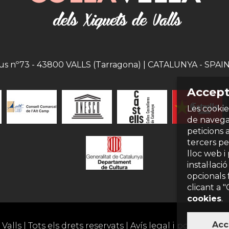
eus nº73 - 43800 VALLS (Tarragona) | CATALUNYA - SPAIN |
Accept
Les cookie
de navegac
peticions 
tercers per
lloc web i
instal·laci
opcionals 
clicant a 
cookies
.
Acc
Valls | Tots els drets reservats |
Avís legal i política de 