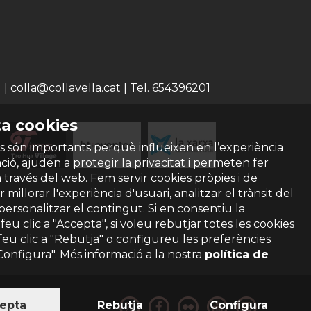
 colla@collavella.cat | Tel. 654396201
a cookies
s són importants perquè influeixen en l’experiència
ió, ajuden a protegir la privacitat i permeten fer
a través del web. Fem servir cookies pròpies i de
 millorar l'experiència d'usuari, analitzar el trànsit del
 personalitzar el contingut. Si en consentiu la
ó feu clic a "Accepta", si voleu rebutjar totes les cookies
feu clic a "Rebutja" o configureu les preferències
"Configura". Més informació a la nostra
política de
epta
Rebutja
Configura
privacitat