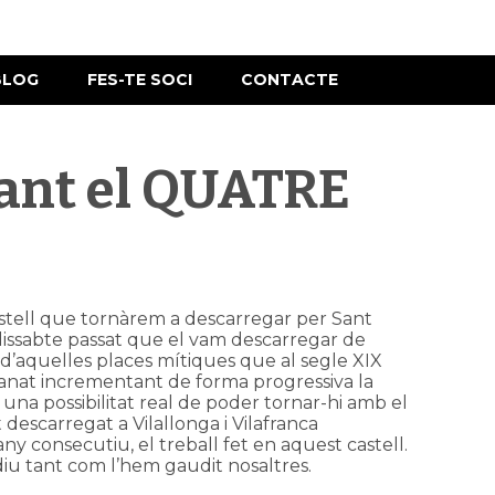
BLOG
FES-TE SOCI
CONTACTE
gant el QUATRE
 castell que tornàrem a descarregar per Sant
t dissabte passat que el vam descarregar de
t d’aquelles places mítiques que al segle XIX
a anat incrementant de forma progressiva la
a una possibilitat real de poder tornar-hi amb el
 descarregat a Vilallonga i Vilafranca
ny consecutiu, el treball fet en aquest castell.
iu tant com l’hem gaudit nosaltres.