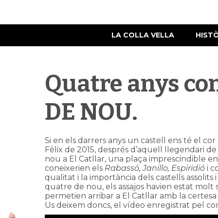
LA COLLA VELLA
HIST
Quatre anys co
DE NOU.
Si en els darrers anys un castell ens té el c
Fèlix de 2015, després d’aquell llegendari de
nou a El Catllar, una plaça imprescindible en 
coneixerien els
Rabassó, Janillo, Espiridió
i c
qualitat i la importància dels castells assoli
quatre de nou, els assajos havien estat molt s
permetien arribar a El Catllar amb la certesa
Us deixem doncs, el vídeo enregistrat pel c