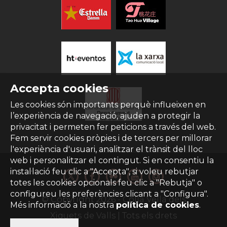
Accepta cookies
Les cookies són importants perquè influeixen en
l’experiència de navegació, ajuden a protegir la
privacitat i permeten fer peticions a través del web.
Fem servir cookies pròpies i de tercers per millorar
l'experiència d'usuari, analitzar el trànsit del lloc
web i personalitzar el contingut. Si en consentiu la
instal·lació feu clic a "Accepta", si voleu rebutjar
totes les cookies opcionals feu clic a "Rebutja" o
configureu les preferències clicant a "Configura".
© Copyright
2026
- Colla Vella dels
Més informació a la nostra
política de cookies
.
Xiquets de Valls | Tots els drets