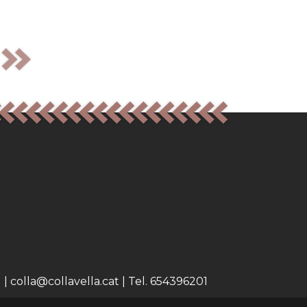
 colla@collavella.cat | Tel. 654396201