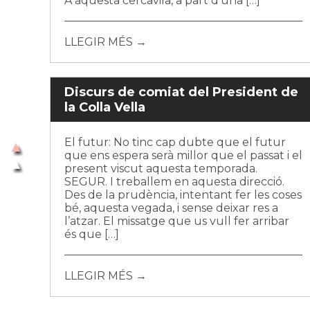
A aquesta cercavila, a part d’una […]
LLEGIR MÉS →
Discurs de comiat del President de
la Colla Vella
El futur: No tinc cap dubte que el futur
que ens espera serà millor que el passat i el
present viscut aquesta temporada.
SEGUR. I treballem en aquesta direcció.
Des de la prudència, intentant fer les coses
bé, aquesta vegada, i sense deixar res a
l’atzar. El missatge que us vull fer arribar
és que […]
LLEGIR MÉS →