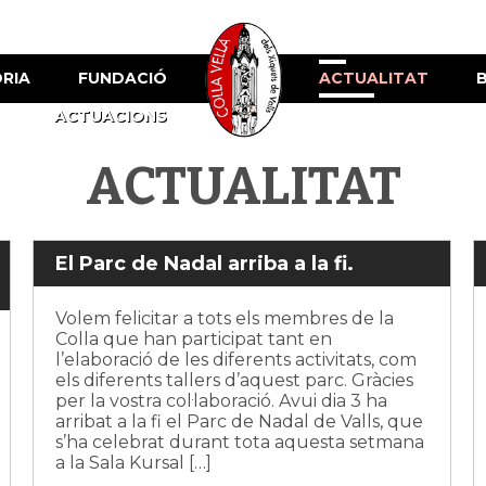
ÒRIA
FUNDACIÓ
ACTUALITAT
ACTUACIONS
ACTUALITAT
El Parc de Nadal arriba a la fi.
Volem felicitar a tots els membres de la
Colla que han participat tant en
l’elaboració de les diferents activitats, com
els diferents tallers d’aquest parc. Gràcies
per la vostra col·laboració. Avui dia 3 ha
arribat a la fi el Parc de Nadal de Valls, que
s’ha celebrat durant tota aquesta setmana
a la Sala Kursal […]