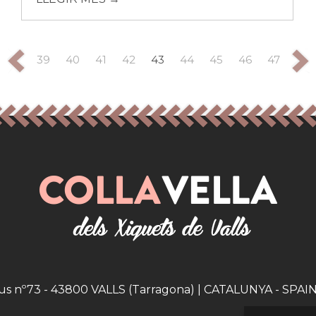
39
40
41
42
43
44
45
46
47
eus nº73 - 43800 VALLS (Tarragona) | CATALUNYA - SPAIN |