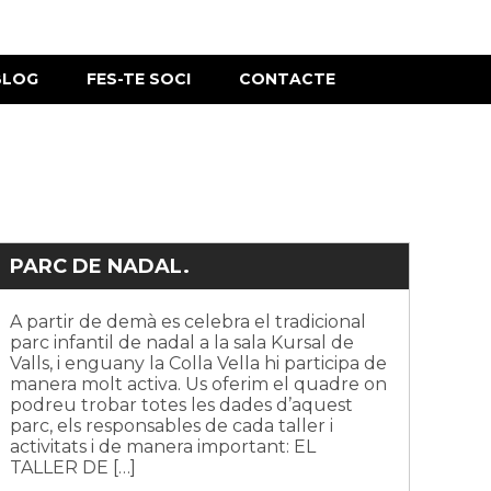
BLOG
FES-TE SOCI
CONTACTE
PARC DE NADAL.
A partir de demà es celebra el tradicional
parc infantil de nadal a la sala Kursal de
Valls, i enguany la Colla Vella hi participa de
manera molt activa. Us oferim el quadre on
podreu trobar totes les dades d’aquest
parc, els responsables de cada taller i
activitats i de manera important: EL
TALLER DE […]