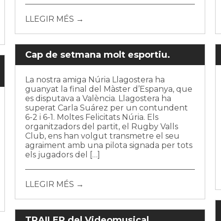
LLEGIR MÉS →
Cap de setmana molt esportiu.
La nostra amiga Núria Llagostera ha
guanyat la final del Màster d’Espanya, que
es disputava a València. Llagostera ha
superat Carla Suárez per un contundent
6-2 i 6-1. Moltes Felicitats Núria. Els
organitzadors del partit, el Rugby Valls
Club, ens han volgut transmetre el seu
agraiment amb una pilota signada per tots
els jugadors del […]
LLEGIR MÉS →
TRAILER del Videomusical