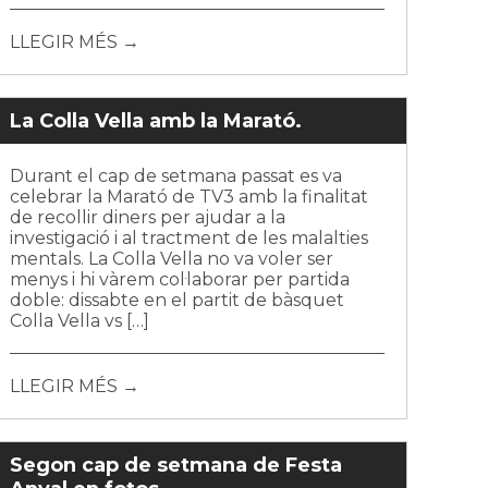
LLEGIR MÉS →
La Colla Vella amb la Marató.
Durant el cap de setmana passat es va
celebrar la Marató de TV3 amb la finalitat
de recollir diners per ajudar a la
investigació i al tractment de les malalties
mentals. La Colla Vella no va voler ser
menys i hi vàrem col·laborar per partida
doble: dissabte en el partit de bàsquet
Colla Vella vs […]
LLEGIR MÉS →
Segon cap de setmana de Festa