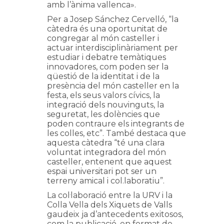
amb l’ànima vallenca».
Per a Josep Sánchez Cervelló, “la
càtedra és una oportunitat de
congregar al món casteller i
actuar interdisciplinàriament per
estudiar i debatre temàtiques
innovadores, com poden ser la
qüestió de la identitat i de la
presència del món casteller en la
festa, els seus valors cívics, la
integració dels nouvinguts, la
seguretat, les dolències que
poden contraure els integrants de
les colles, etc”. També destaca que
aquesta càtedra “té una clara
voluntat integradora del món
casteller, entenent que aquest
espai universitari pot ser un
terreny amical i col.laboratiu”.
La col·laboració entre la URV i la
Colla Vella dels Xiquets de Valls
gaudeix ja d’antecedents exitosos,
com la publicació, en format de