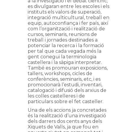
a la investigació i el debat científic;
es divulgaran entre les escoles i els
instituts els valors de superació,
integració multicultural, treball en
equip, autoconfiança i fer país, així
com l’organització i realització de
cursos, seminaris, reunions de
treball i jornades destinades a
potenciar la recerca i la formació
per tal que cada vegada més la
gent conegui la terminologia
castellera i la sàpiga interpretar.
També es promouran exposicions,
tallers, workshops, cicles de
conferències, seminaris, etc, i es
promocionarà l’estudi, inventari,
catalogació i difusió dels arxius de
les colles castelleres i de
particulars sobre el fet casteller.
Una de els accions ja concretades
és la realització d’una investigació
dels darrers dos cents anys dels
Xiquets de Valls, ja que fou en