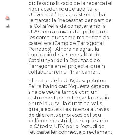
professionalització de la recerca i el
rigor acadèmic que aporta la
Universitat”. En aquest sentit ha
remarcat la “necessitat per part de
la Colla Vella de comptar amb la
URV com a universitat pública de
les comarques amb major tradició
castellera (Camp de Tarragona i
Penedès)”. Alhora ha agraït la
implicació de la Generalitat de
Catalunya i de la Diputació de
Tarragona en el projecte, que hi
col·laboren en el finançament.
El rector de la URV, Josep Anton
Ferré ha indicat: “Aquesta càtedra
s’ha de veure també com un
instrument per reforçar la relació
entre la URV i la ciutat de Valls,
que ja existeix i és intensa a través
de diferents empreses del seu
polígon industrial, però que amb
la Càtedra URV per a l’estudi del
fet casteller connecta directament