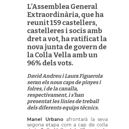
L’Assemblea General
Extraordinària, que ha
reunit 159 castellers,
castelleres i socis amb
dret a vot, ha ratificat la
nova junta de govern de
la Colla Vella amb un
96% dels vots.
David Andreu i Laura Figuerola
seran els nous caps de pinyes i
folres, i de la canalla,
respectivament, i s’han
presentat les línies de treball
dels diferents equips tècnics.
Manel Urbano
afrontarà la seva
segona etapa com a cap de colla