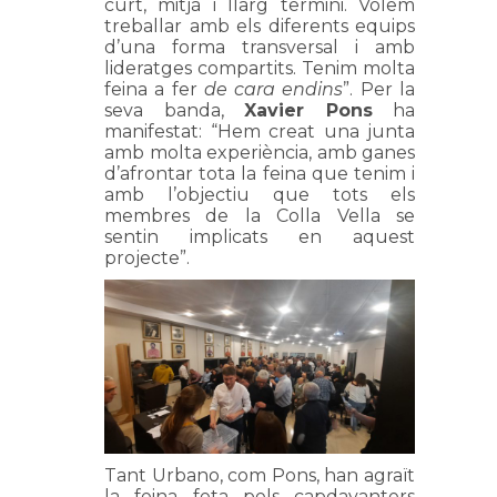
curt, mitjà i llarg termini. Volem
treballar amb els diferents equips
d’una forma transversal i amb
lideratges compartits. Tenim molta
feina a fer
de cara endins
”. Per la
seva banda,
Xavier Pons
ha
manifestat: “Hem creat una junta
amb molta experiència, amb ganes
d’afrontar tota la feina que tenim i
amb l’objectiu que tots els
membres de la Colla Vella se
sentin implicats en aquest
projecte”.
Tant Urbano, com Pons, han agraït
la feina feta pels capdavanters