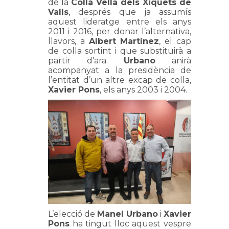
de la
Colla Vella dels Xiquets de
Valls
, després que ja assumís
aquest lideratge entre els anys
2011 i 2016, per donar l’alternativa,
llavors, a
Albert Martínez
, el cap
de colla sortint i que substituirà a
partir d’ara.
Urbano
anirà
acompanyat a la presidència de
l’entitat d’un altre excap de colla,
Xavier Pons
, els anys 2003 i 2004.
L’elecció de
Manel Urbano
i
Xavier
Pons
ha tingut lloc aquest vespre