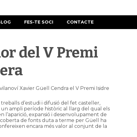
BLOG
FES-TE SOCI
CONTACTE
or del V Premi
lera
r vilanoví Xavier Güell Cendra el V Premi Isidre
reballs d’estudi i difusió del fet casteller,
, un ampli període històric al llarg del qual els
n l’aparició, expansió i desenvolupament de
 descoberta de fonts duta a terme per Güell ha
nfereixen encara més valor al conjunt de la