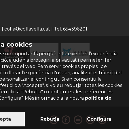
 colla@collavella.cat | Tel. 654396201
a cookies
s són importants perquè influeixen en l’experiència
ió, ajuden a protegir la privacitat i permeten fer
a través del web. Fem servir cookies pròpies i de
 millorar l'experiència d'usuari, analitzar el trànsit del
 personalitzar el contingut. Si en consentiu la
ó feu clic a "Accepta", si voleu rebutjar totes les cookies
feu clic a "Rebutja" o configureu les preferències
"Configura". Més informació a la nostra
política de
epta
Rebutja
Configura
privacitat