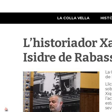
LA COLLA VELLA
HIST
L’historiador X
Isidre de Rabass
La 
de 
Lli
sob
Xiq
l’a
est
sev