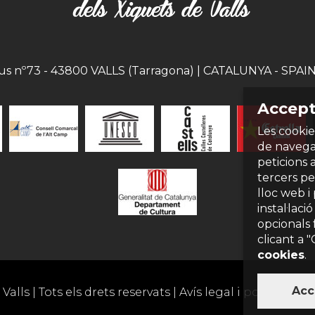
eus nº73 - 43800 VALLS (Tarragona) | CATALUNYA - SPAIN |
Accept
Les cookie
de navegac
peticions 
tercers per
lloc web i
instal·laci
opcionals 
clicant a 
cookies
.
Acc
Valls | Tots els drets reservats |
Avís legal i política de 