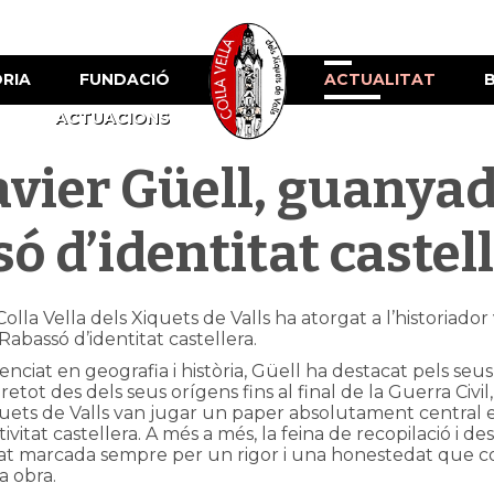
ÒRIA
FUNDACIÓ
ACTUALITAT
ACTUACIONS
avier Güell, guanyad
ó d’identitat castel
Colla Vella dels Xiquets de Valls ha atorgat a l’historiado
Rabassó d’identitat castellera.
cenciat en geografia i història, Güell ha destacat pels seus t
retot des dels seus orígens fins al final de la Guerra Civil
uets de Valls van jugar un paper absolutament central e
ctivitat castellera. A més a més, la feina de recopilació i
at marcada sempre per un rigor i una honestedat que co
a obra.