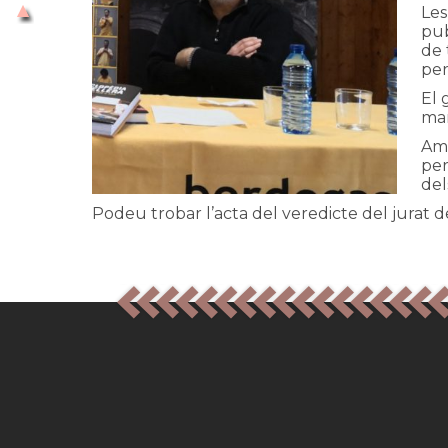
Les
pub
de 
per
El 
mar
Amb
per
del
Podeu trobar l’acta del veredicte del jurat d