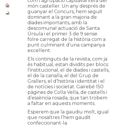
com l’agrupació capdavantera del
món casteller. Un any després de
guanyar el Concurs, hem seguit
dominant a la gran majoria de
diades importants, amb la
descomunal actuació de Santa
Úrsula i el primer 3 de 9 sense
folre carregat de la història com a
punt culminant d’una campanya
excel·lent.
Els continguts de la revista, com ja
és habitual, estan dividits per blocs:
l’institucional, el de diades i castells,
el de la canalla, el del Grup de
Grallers, el d’història i identitat i el
de notícies i societat. Gairebé 150
pàgines de Colla Vella, de castells i
d’essència rosada, que tan trobem
a faltar en aquests moments.
Esperem que la gaudiu molt, igual
que nosaltres l’hem gaudit
confeccionant-la.