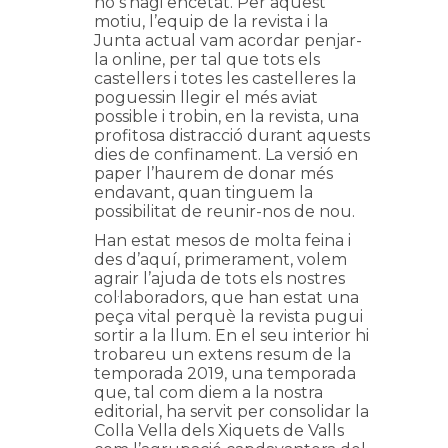
no s’hagi encetat. Per aquest
motiu, l’equip de la revista i la
Junta actual vam acordar penjar-
la online, per tal que tots els
castellers i totes les castelleres la
poguessin llegir el més aviat
possible i trobin, en la revista, una
profitosa distracció durant aquests
dies de confinament. La versió en
paper l’haurem de donar més
endavant, quan tinguem la
possibilitat de reunir-nos de nou.
Han estat mesos de molta feina i
des d’aquí, primerament, volem
agrair l’ajuda de tots els nostres
col·laboradors, que han estat una
peça vital perquè la revista pugui
sortir a la llum. En el seu interior hi
trobareu un extens resum de la
temporada 2019, una temporada
que, tal com diem a la nostra
editorial, ha servit per consolidar la
Colla Vella dels Xiquets de Valls