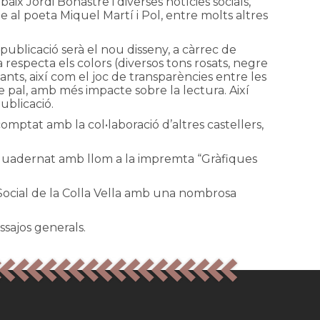
aix Jordi Bonastre i diverses notícies socials,
e al poeta Miquel Martí i Pol, entre molts altres
 publicació serà el nou disseny, a càrrec de
respecta els colors (diversos tons rosats, negre
rtants, així com el joc de transparències entre les
 de pal, amb més impacte sobre la lectura. Així
ublicació.
ptat amb la col•laboració d’altres castellers,
 enquadernat amb llom a la impremta “Gràfiques
l Social de la Colla Vella amb una nombrosa
ssajos generals.