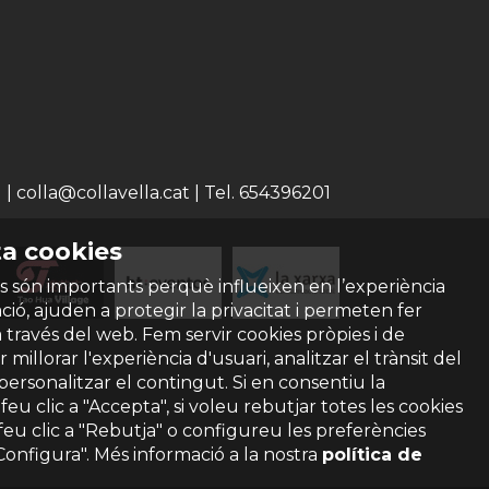
 colla@collavella.cat | Tel. 654396201
a cookies
s són importants perquè influeixen en l’experiència
ió, ajuden a protegir la privacitat i permeten fer
a través del web. Fem servir cookies pròpies i de
 millorar l'experiència d'usuari, analitzar el trànsit del
 personalitzar el contingut. Si en consentiu la
ó feu clic a "Accepta", si voleu rebutjar totes les cookies
feu clic a "Rebutja" o configureu les preferències
"Configura". Més informació a la nostra
política de