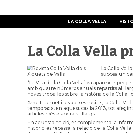
LA COLLA VELLA
HIST
La Colla Vella 
La Colla Vella
suposa un canv
“La Veu de la Colla Vella” va aparèixer per pr
amb quatre números anuals repartits al llarg 
noves troballes sobre la història de la Colla i 
Amb Internet i les xarxes socials, la Colla V
temporada, en aquest cas la 2013, tot afegint-
articles més elaborats i llargs.
En aquesta edició, es complementa la informaci
històric, es repassa la relació de la Colla Vel