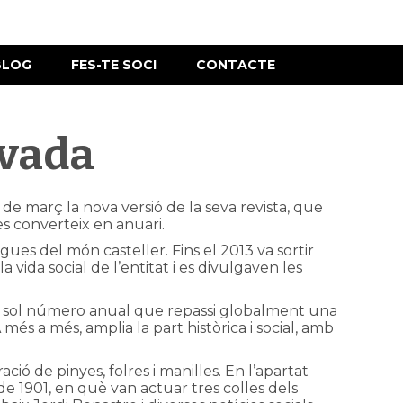
BLOG
FES-TE SOCI
CONTACTE
ovada
 de març la nova versió de la seva revista, que
es converteix en anuari.
gues del món casteller. Fins el 2013 va sortir
vida social de l’entitat i es divulgaven les
ne un sol número anual que repassi globalment una
més a més, amplia la part històrica i social, amb
ió de pinyes, folres i manilles. En l’apartat
a de 1901, en què van actuar tres colles dels