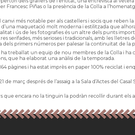
rtori dels grallers de l’entitat, una entrevista al veterà b
er Francesc Piñas o la presència de la Colla a l’homenatg
 canvi més notable per als castellers i socis que reben la
a d’una maquetació molt moderna i estilitzada que alhora 
 qualitat i ús de les fotografies és un altre dels punts impo
res serifades, més serioses i tradicionals, amb les lletres
a dels primers números per palesar la continuïtat de la p
 treballat un equip de nou membres de la Colla i ha com
tons, que ha elaborat una anàlisi de la temporada.
té 164 pàgines i ha estat imprès en paper 100% reciclat i
 21 de març després de l’assaig a la Sala d’Actes del Casa
rs que encara no la tinguin la podràn recollir durant els a