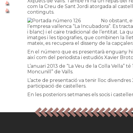
Xiquets de Valls. També hi ha un repàs del repe
com la Creu de Sant Jordi atorgada al castell
continguts.
No obstant, el
l’empresa vallenca “La Incubadora”. Es tract
i blanc) i el caire tradicional de l’entitat. La
imatges i les tipografies, que combinen la llet
mateix, es recupera el disseny de la capçaler
En el número que es presentarà enguany hi ha
així com del periodista i estudiós Xavier Bro
L’anuari 2013 de “La Veu de la Colla Vella” 
Moncunill” de Valls.
L’acte de presentació va tenir lloc divendres
participació de castellers.
En les posteriors setmanes els socis i castelle