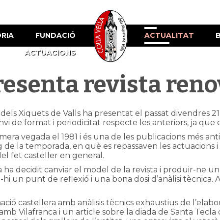
ÒRIA
FUNDACIÓ
ACTUALITAT
ACTUACIONS
presenta revista ren
 dels Xiquets de Valls ha presentat el passat divendres 21
i de format i periodicitat respecte les anteriors, ja que 
imera vegada el 1981 i és una de les publicacions més anti
de la temporada, en què es repassaven les actuacions i la 
del fet casteller en general.
ella ha decidit canviar el model de la revista i produir-
hi un punt de reflexió i una bona dosi d’anàlisi tècnica. A 
ó castellera amb anàlisis tècnics exhaustius de l’elaborac
la amb Vilafranca i un article sobre la diada de Santa Tecl