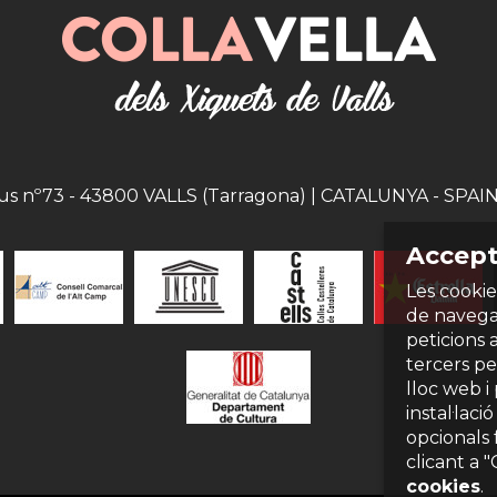
eus nº73 - 43800 VALLS (Tarragona) | CATALUNYA - SPAIN |
Accept
Les cookie
de navegac
peticions 
tercers per
lloc web i
instal·laci
opcionals 
clicant a 
cookies
.