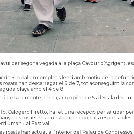
 avui per segona vegada a la plaça Cavour d’Agrigent, esce
ar de 5 inicial en complet silenci amb motiu de la defu
 rosats han descarregat el 9 de 7, tot aconseguint la comp
reguda plaça amb el 4 de 8.
blació de Realmonte per alçar un pilar de 5 a l’Scala dei T
ento, Calogero Firetto, ha fet una recepció per saludar p
nya als rosats en aquesta expedició, i als responsables de
rri umani» al Festival.
eres rosats han actuat a l’interior del Palau de Congressos