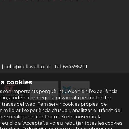
 colla@collavella.cat | Tel. 654396201
a cookies
s són importants perquè influeixen en l’experiència
ió, ajuden a protegir la privacitat i permeten fer
a través del web. Fem servir cookies pròpies i de
 millorar l'experiència d'usuari, analitzar el trànsit del
 personalitzar el contingut. Si en consentiu la
ó feu clic a "Accepta", si voleu rebutjar totes les cookies