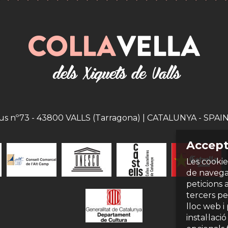
eus nº73 - 43800 VALLS (Tarragona) | CATALUNYA - SPAIN |
Accept
Les cookie
de navegac
peticions 
tercers per
lloc web i
instal·laci