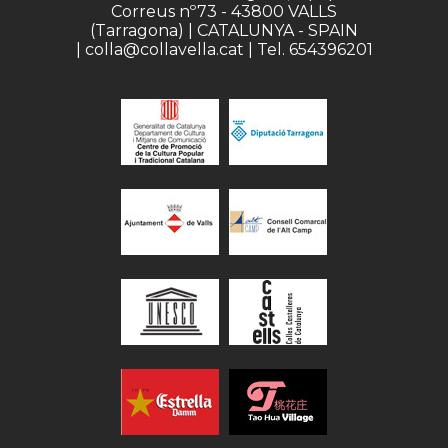
Correus nº73 - 43800 VALLS
(Tarragona) | CATALUNYA - SPAIN
| colla@collavella.cat | Tel. 654396201