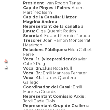
President
: Ivan Rodon Tenas
Cap de Pinyes i Folres
: Albert
Martínez Isern
Cap de la Canalla: Llàtzer
Magriñà Andreu
Representant de la canalla a
junta:
Olga Queralt Rosich
Secretari
: Eduard Fermín Partido
Tresorer
: Joan Ramon Montserrat
i Marimon
Relacions Públiques:
Hilda Calbet
Ferré
Vocal 1r. (vicepresident):
Xavier
Cabré Puig
Vocal 2n.
:Lluís Roca Rull
Vocal 3r.
: Emili Manresa Ferrater
Vocal 4t.
: Lurdes Quintero
Gallego
Coordinador del Casal:
Emili
Manresa Guardis
Representant Comissió Arxiu:
Jordi Badia Clols
Representant Grup de Grallers: