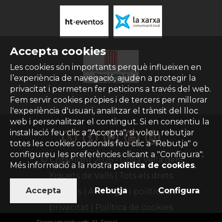
Accepta cookies
Les cookies són importants perquè influeixen en
l’experiència de navegació, ajuden a protegir la
privacitat i permeten fer peticions a través del web.
Fem servir cookies pròpies i de tercers per millorar
l'experiència d'usuari, analitzar el trànsit del lloc
web i personalitzar el contingut. Si en consentiu la
instal·lació feu clic a "Accepta", si voleu rebutjar
totes les cookies opcionals feu clic a "Rebutja" o
configureu les preferències clicant a "Configura".
© Copyright
2026
- Colla Vella dels
Més informació a la nostra
política de cookies
.
Xiquets de Valls | Tots els drets
Accepta
Rebutja
Configura
reservats |
Avís legal i política de
privacitat
|
Política de cookies
Programació web
:
XL Social