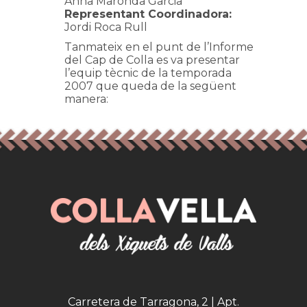
Anna Maronda Garcia
Representant Coordinadora:
Jordi Roca Rull
Tanmateix en el punt de l’Informe
del Cap de Colla es va presentar
l’equip tècnic de la temporada
2007 que queda de la següent
manera:
Carretera de Tarragona, 2 | Apt.